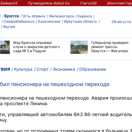
Байкал24
Путеводитель Baikal Go
Глагол38
Монголия Гид
Братск
т
Усть-Илимск
Железногорск
Киренск
Северобайкальск
Казачинское
Иркутская область
08 августа
Якутия
Мэр Братска опроверг
Губернатор проверил
слухи о закрытии детского
ремонт трассы
сада № 5 в Падуне
Иркутск — Жигалово
вия
Культура
Спорт
Экономика
Образование
сбил пенсионера на пешеходном переходе
 пенсионера на пешеходном переходе. Авария произош
а проспекте Ленина.
ти, управлявший автомобилем ВАЗ 86-летний водитель
ину.
ован, но от полученных травм скончался в больнице. 