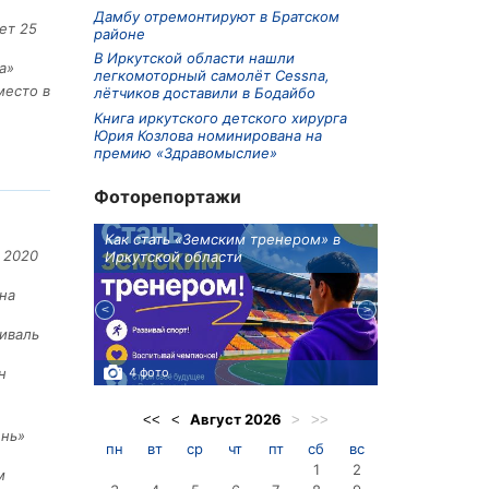
Дамбу отремонтируют в Братском
ет 25
районе
В Иркутской области нашли
а»
легкомоторный самолёт Cessna,
место в
лётчиков доставили в Бодайбо
Книга иркутского детского хирурга
Юрия Козлова номинирована на
премию «Здравомыслие»
Фоторепортажи
ионов
Как стать «Земским тренером» в
Три охотника
 2020
Иркутской области
в Киренском 
едприятие
на
иваль
4 фото
3 фото
н
Август
2026
<<
<
>
>>
ень»
пн
вт
ср
чт
пт
сб
вс
1
2
м