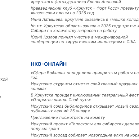
иркутского фотохудожника Елены Аносовой
Краеведческий клуб «Иркутск – Форт Росс» презенту
января свои планы на 2026 год
Инна Латышева: иркутяне оказались в «мешке холод
hh.ru: Иркутская область заняла в 2025 году третье 
Сибири по количеству запросов на работу
Юрий Козлов принял участие в международной
конференции по хирургическим инновациям в США
НКО-ОНЛАЙН
Льготный заём в 9 милл
«Сфера Байкала» определила приоритеты работы на
рублей получит
год
машиностроительное пр
ской
из Иркутской области
Иркутские студенты отметят свой главный праздник 
коньках
В Иркутске пройдет инклюзивный театральный фест
о
«Открытая рампа. Свой путь»
3 фото
Иркутский союз библиофилов открывает новый сезо
публичных лекций 25 января
Приглашение посмотреть на комету
Иркутский проект «Телескопы для сибирских дерев
получил грант
Иркутский зоосад собирает новогодние елки на кор