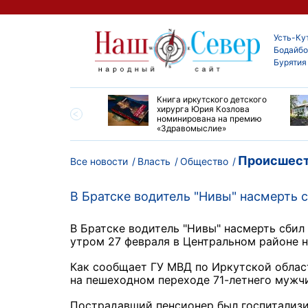
Усть-Ку
Бодайбо
Бурятия
ие забеги и взрослые
Книга иркутского детского
ы большой эстафеты
хирурга Юрия Козлова
олюса»
номинирована на премию
«Здравомыслие»
Происшест
Все новости
Власть
Общество
В Братске водитель "Нивы" насмерть 
В Братске водитель "Нивы" насмерть сбил
утром 27 февраля в Центральном районе н
Как сообщает ГУ МВД по Иркутской облас
на пешеходном переходе 71-летнего мужч
Пострадавший пенсионер был госпитализир