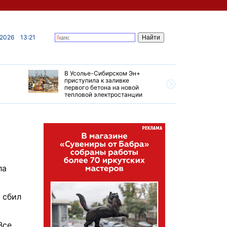
 2026
13:21
В Усолье-Сибирском Эн+
Гендирек
приступила к заливке
авиазаво
первого бетона на новой
трудовом
тепловой электростанции
привет о
ла
 сбил
Все