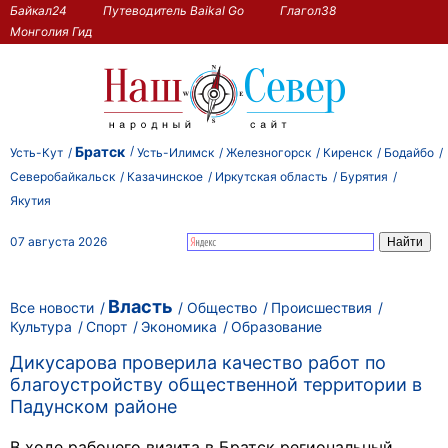
Байкал24
Путеводитель Baikal Go
Глагол38
Монголия Гид
Братск
Усть-Кут
Усть-Илимск
Железногорск
Киренск
Бодайбо
Северобайкальск
Казачинское
Иркутская область
Бурятия
Якутия
07 августа 2026
Власть
Все новости
Общество
Происшествия
Культура
Спорт
Экономика
Образование
Дикусарова проверила качество работ по
благоустройству общественной территории в
Падунском районе
В ходе рабочего визита в Братск региональный