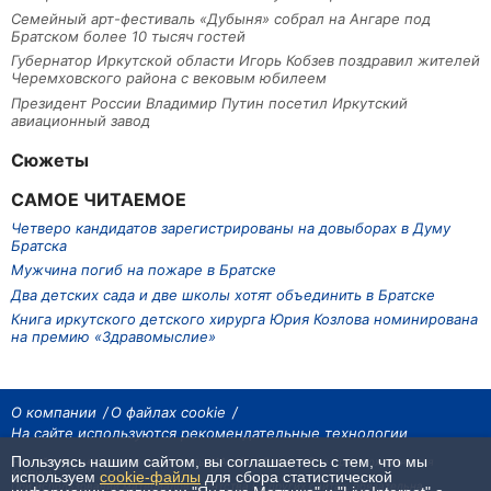
Семейный арт-фестиваль «Дубыня» собрал на Ангаре под
Братском более 10 тысяч гостей
Губернатор Иркутской области Игорь Кобзев поздравил жителей
Черемховского района с вековым юбилеем
Президент России Владимир Путин посетил Иркутский
авиационный завод
Сюжеты
САМОЕ ЧИТАЕМОЕ
Четверо кандидатов зарегистрированы на довыборах в Думу
Братска
Мужчина погиб на пожаре в Братске
Два детских сада и две школы хотят объединить в Братске
Книга иркутского детского хирурга Юрия Козлова номинирована
на премию «Здравомыслие»
О компании
О файлах cookie
На сайте используются рекомендательные технологии
Пользуясь нашим сайтом, вы соглашаетесь с тем, что мы
На сайте размещаются материалы ИА «Наш Север». Все права охраняются
законом.
используем
cookie-файлы
для сбора статистической
При использовании материалов агентства на других сайтах, обязательна