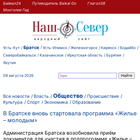
Байкал24
Путеводитель Baikal Go
Глагол38
Монголия Гид
Братск
Усть-Кут
Усть-Илимск
Железногорск
Киренск
Бодайбо
Северобайкальск
Казачинское
Иркутская область
Бурятия
Якутия
08 августа 2026
Общество
Все новости
Власть
Происшествия
Культура
Спорт
Экономика
Образование
В Братске вновь стартовала программа «Жилье
– молодым»
Администрация Братска возобновила приём
документов для участия в подпрограмме «Жилье –