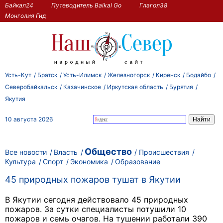
Байкал24
Путеводитель Baikal Go
Глагол38
Монголия Гид
Усть-Кут
Братск
Усть-Илимск
Железногорск
Киренск
Бодайбо
Северобайкальск
Казачинское
Иркутская область
Бурятия
Якутия
10 августа 2026
Общество
Все новости
Власть
Происшествия
Культура
Спорт
Экономика
Образование
45 природных пожаров тушат в Якутии
В Якутии сегодня действовало 45 природных
пожаров. За сутки специалисты потушили 10
пожаров и семь очагов. На тушении работали 390