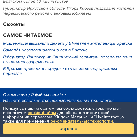
Братском более 10 тысяч гостей
Губернатор Иркутской области Игорь Кобзев поздравил жителей
Черемховского района с вековым юбилеем
Сюжеты
САМОЕ ЧИТАЕМОЕ
Мошенницы выманили деньги у 81‑летней жительницы Братска
Самолёт незапланированно сел в Братске
Губернатор Приангарья: Клинический госпиталь ветеранов войн
становится современным
В Братске привели в порядок четыре железнодорожных
переезда
О компании
О файлах cookie
На сайте используются рекомендательные технологии
Пользуясь нашим сайтом, вы соглашаетесь с тем, что мы
На сайте размещаются материалы ИА «Наш Север». Все права охраняются
законом.
используем
cookie-файлы
для сбора статистической
При использовании материалов агентства на других сайтах, обязательна
информации сервисами "Яндекс.Метрика" и "LiveInternet",а
гиперссылка.
также для применения
рекомендательных технологий
.
16+
хорошо