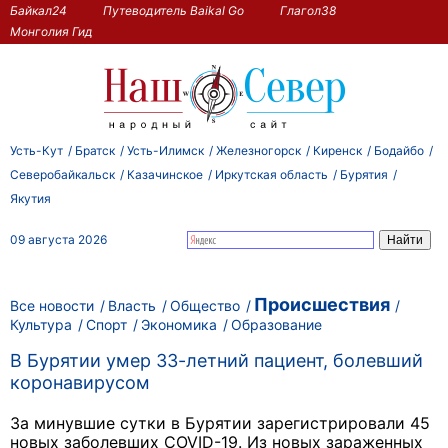
Байкал24
Путеводитель Baikal Go
Глагол38
Монголия Гид
Усть-Кут
Братск
Усть-Илимск
Железногорск
Киренск
Бодайбо
Северобайкальск
Казачинское
Иркутская область
Бурятия
Якутия
09 августа 2026
Происшествия
Все новости
Власть
Общество
Культура
Спорт
Экономика
Образование
В Бурятии умер 33-летний пациент, болевший
коронавирусом
За минувшие сутки в Бурятии зарегистрировали 45
новых заболевших COVID-19. Из новых зараженных