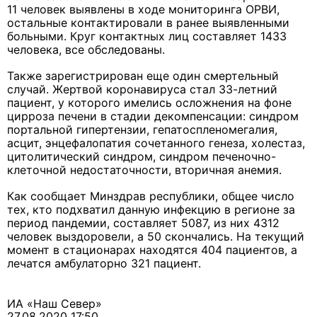
11 человек выявлены в ходе мониторинга ОРВИ,
остальные контактировали в ранее выявленными
больными. Круг контактных лиц составляет 1433
человека, все обследованы.
Также зарегистрирован еще один смертельный
случай. Жертвой коронавируса стал 33-летний
пациент, у которого имелись осложнения на фоне
цирроза печени в стадии декомпенсации: синдром
портальной гипертензии, гепатоспленомегалия,
асцит, энцефалопатия сочетанного генеза, холестаз,
цитолитический синдром, синдром печеночно-
клеточной недостаточности, вторичная анемия.
Как сообщает Минздрав республики, общее число
тех, кто подхватил данную инфекцию в регионе за
период пандемии, составляет 5087, из них 4312
человек выздоровели, а 50 скончались.
На текущий
момент в стационарах находятся 404 пациентов, а
лечатся амбулаторно 321 пациент.
ИА «Наш Север»
27.08.2020 17:50