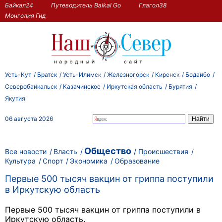
Байкал24
Путеводитель Baikal Go
Глагол38
Монголия Гид
Усть-Кут
Братск
Усть-Илимск
Железногорск
Киренск
Бодайбо
Северобайкальск
Казачинское
Иркутская область
Бурятия
Якутия
06 августа 2026
Общество
Все новости
Власть
Происшествия
Культура
Спорт
Экономика
Образование
Первые 500 тысяч вакцин от гриппа поступили
в Иркутскую область
Первые 500 тысяч вакцин от гриппа поступили в
Иркутскую область.