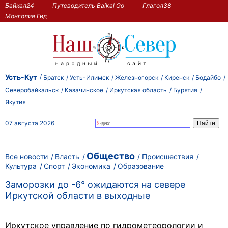
Байкал24
Путеводитель Baikal Go
Глагол38
Монголия Гид
Усть-Кут
Братск
Усть-Илимск
Железногорск
Киренск
Бодайбо
Северобайкальск
Казачинское
Иркутская область
Бурятия
Якутия
07 августа 2026
Общество
Все новости
Власть
Происшествия
Культура
Спорт
Экономика
Образование
Заморозки до -6° ожидаются на севере
Иркутской области в выходные
Иркутское управление по гидрометеорологии и