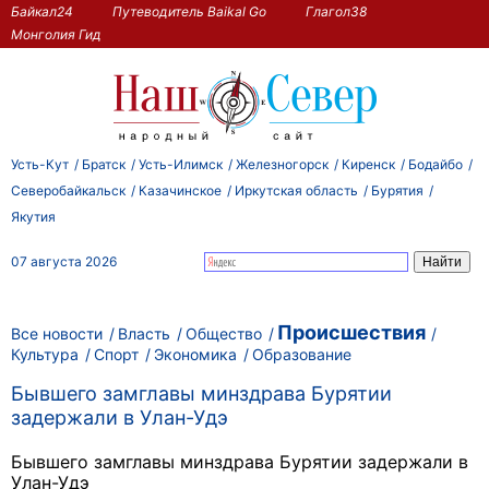
Байкал24
Путеводитель Baikal Go
Глагол38
Монголия Гид
Усть-Кут
Братск
Усть-Илимск
Железногорск
Киренск
Бодайбо
Северобайкальск
Казачинское
Иркутская область
Бурятия
Якутия
07 августа 2026
Происшествия
Все новости
Власть
Общество
Культура
Спорт
Экономика
Образование
Бывшего замглавы минздрава Бурятии
задержали в Улан-Удэ
Бывшего замглавы минздрава Бурятии задержали в
Улан-Удэ