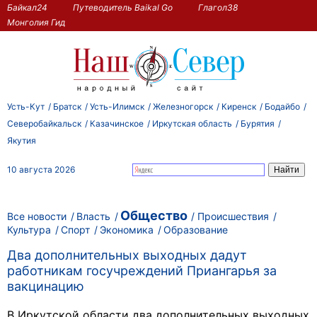
Байкал24
Путеводитель Baikal Go
Глагол38
Монголия Гид
Усть-Кут
Братск
Усть-Илимск
Железногорск
Киренск
Бодайбо
Северобайкальск
Казачинское
Иркутская область
Бурятия
Якутия
10 августа 2026
Общество
Все новости
Власть
Происшествия
Культура
Спорт
Экономика
Образование
Два дополнительных выходных дадут
работникам госучреждений Приангарья за
вакцинацию
В Иркутской области два дополнительных выходных