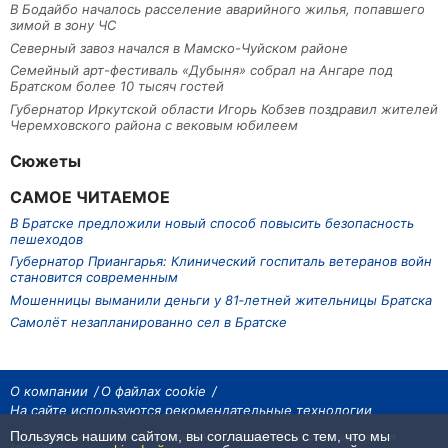
В Бодайбо началось расселение аварийного жилья, попавшего
зимой в зону ЧС
Северный завоз начался в Мамско-Чуйском районе
Семейный арт-фестиваль «Дубыня» собрал на Ангаре под
Братском более 10 тысяч гостей
Губернатор Иркутской области Игорь Кобзев поздравил жителей
Черемховского района с вековым юбилеем
Сюжеты
САМОЕ ЧИТАЕМОЕ
В Братске предложили новый способ повысить безопасность
пешеходов
Губернатор Приангарья: Клинический госпиталь ветеранов войн
становится современным
Мошенницы выманили деньги у 81‑летней жительницы Братска
Самолёт незапланированно сел в Братске
О компании
О файлах cookie
На сайте используются рекомендательные технологии
Пользуясь нашим сайтом, вы соглашаетесь с тем, что мы
На сайте размещаются материалы ИА «Наш Север». Все права охраняются
законом.