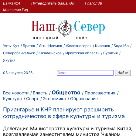
Байкал24
Путеводитель Baikal Go
Глагол38
Монголия Гид
Усть-Кут
Братск
Усть-Илимск
Железногорск
Киренск
Бодайбо
Северобайкальск
Казачинское
Иркутская область
Бурятия
Якутия
08 августа 2026
Общество
Все новости
Власть
Происшествия
Культура
Спорт
Экономика
Образование
Приангарье и КНР планируют расширить
сотрудничество в сфере культуры и туризма
Делегация Министерства культуры и туризма Китая,
возглавляемая заместителем министра Чжаном