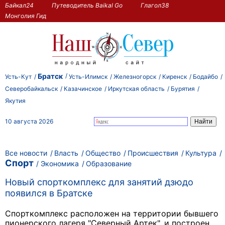
Байкал24
Путеводитель Baikal Go
Глагол38
Монголия Гид
Братск
Усть-Кут
Усть-Илимск
Железногорск
Киренск
Бодайбо
Северобайкальск
Казачинское
Иркутская область
Бурятия
Якутия
10 августа 2026
Все новости
Власть
Общество
Происшествия
Культура
Спорт
Экономика
Образование
Новый спорткомплекс для занятий дзюдо
появился в Братске
Спорткомплекс расположен на территории бывшего
пионерского лагеря "Северный Артек", и построен