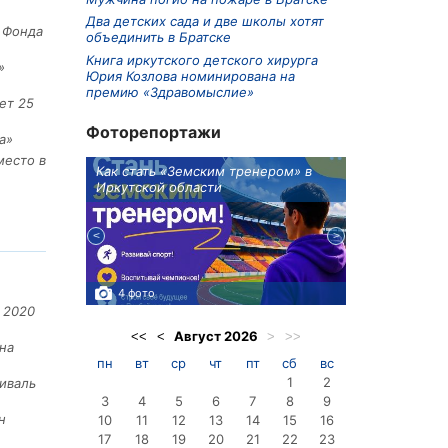
Два детских сада и две школы хотят
е Фонда
объединить в Братске
Книга иркутского детского хирурга
»
Юрия Козлова номинирована на
премию «Здравомыслие»
ет 25
Фоторепортажи
а»
место в
ионов
Как стать «Земским тренером» в
Три охотника
Иркутской области
в Киренском 
едприятие
4 фото
3 фото
 2020
Август
2026
<<
<
>
>>
на
пн
вт
ср
чт
пт
сб
вс
1
2
иваль
3
4
5
6
7
8
9
н
10
11
12
13
14
15
16
17
18
19
20
21
22
23