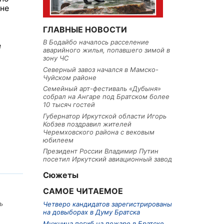
 не
ГЛАВНЫЕ НОВОСТИ
В Бодайбо началось расселение
е
аварийного жилья, попавшего зимой в
зону ЧС
Северный завоз начался в Мамско-
Чуйском районе
Семейный арт-фестиваль «Дубыня»
собрал на Ангаре под Братском более
10 тысяч гостей
Губернатор Иркутской области Игорь
Кобзев поздравил жителей
Черемховского района с вековым
юбилеем
Президент России Владимир Путин
посетил Иркутский авиационный завод
Сюжеты
САМОЕ ЧИТАЕМОЕ
ь
Четверо кандидатов зарегистрированы
на довыборах в Думу Братска
Мужчина погиб на пожаре в Братске