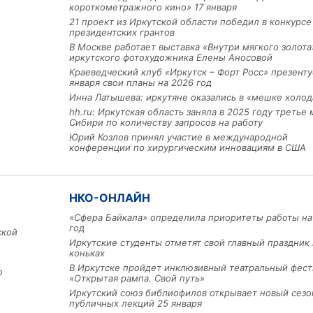
короткометражного кино» 17 января
21 проект из Иркутской области победил в конкурс
президентских грантов
В Москве работает выставка «Внутри мягкого золота
иркутского фотохудожника Елены Аносовой
Краеведческий клуб «Иркутск – Форт Росс» презенту
января свои планы на 2026 год
Инна Латышева: иркутяне оказались в «мешке холод
hh.ru: Иркутская область заняла в 2025 году третье 
Льготный заём в 9 милл
Сибири по количеству запросов на работу
рублей получит
Юрий Козлов принял участие в международной
машиностроительное пр
конференции по хирургическим инновациям в США
из Иркутской области
НКО-ОНЛАЙН
3 фото
«Сфера Байкала» определила приоритеты работы на
год
ской
Иркутские студенты отметят свой главный праздник 
коньках
В Иркутске пройдет инклюзивный театральный фест
о
«Открытая рампа. Свой путь»
Иркутский союз библиофилов открывает новый сезо
публичных лекций 25 января