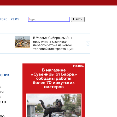
 2026
23:05
В Усолье-Сибирском Эн+
Гендирек
приступила к заливке
авиазаво
первого бетона на новой
трудовом
тепловой электростанции
привет о
ления
о
яч
к
ств.
 по