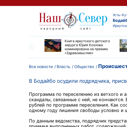
Усть-Ку
Бодай
Иркутск
ие забеги и взрослые
Книга иркутского детского
ы большой эстафеты
хирурга Юрия Козлова
олюса»
номинирована на премию
«Здравомыслие»
Происшест
Все новости
Власть
Общество
В Бодайбо осудили подрядчика, прис
Программа по переселению из ветхого и а
скандалы, связанные с ней, не кончаются
рублей по программе переселения.
Как со
одному году лишения свободы условно и 
По данным ведомства, подрядчик предста
приемке выполненных работ, содержащий 