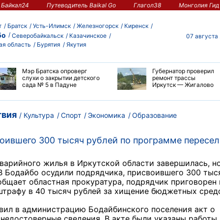
Байкал24
Путеводитель Baikal Go
Глагол38
Монголия Гид
т
Братск
Усть-Илимск
Железногорск
Киренск
бо
Северобайкальск
Казачинское
07 августа
ая область
Бурятия
Якутия
Мэр Братска опроверг
Губернатор проверил
слухи о закрытии детского
ремонт трассы
сада № 5 в Падуне
Иркутск — Жигалово
вия
Культура
Спорт
Экономика
Образование
воившего 300 тысяч рублей по программе пересе
варийного жилья в Иркутской области завершилась, н
. В Бодайбо осудили подрядчика, присвоившего 300 тыс
общает областная прокуратура, п
одрядчик приговорен 
штрафу в 40
тысяч рублей
за хищение бюджетных сред
вил в администрацию Бодайбинского поселения акт о
недостоверные сведения. В акте были указаны работы