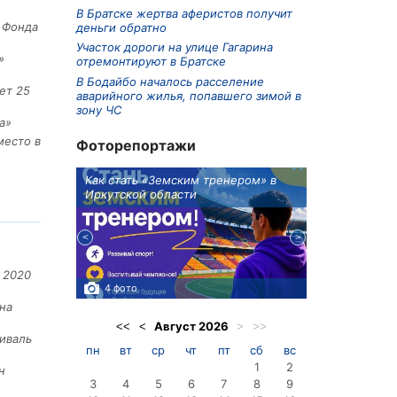
В Братске жертва аферистов получит
е Фонда
деньги обратно
Участок дороги на улице Гагарина
»
отремонтируют в Братске
В Бодайбо началось расселение
ет 25
аварийного жилья, попавшего зимой в
зону ЧС
а»
место в
Фоторепортажи
ионов
Как стать «Земским тренером» в
Три охотника
Иркутской области
в Киренском 
едприятие
 2020
4 фото
3 фото
на
Август
2026
<<
<
>
>>
иваль
пн
вт
ср
чт
пт
сб
вс
1
2
н
3
4
5
6
7
8
9