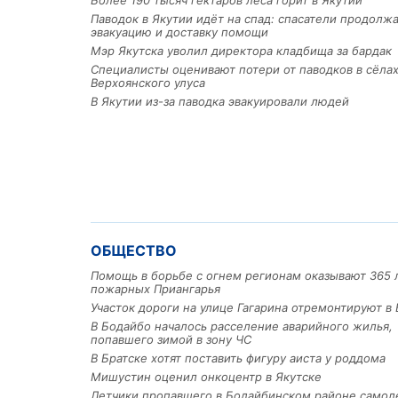
Более 190 тысяч гектаров леса горит в Якутии
Паводок в Якутии идёт на спад: спасатели продолж
эвакуацию и доставку помощи
Мэр Якутска уволил директора кладбища за бардак
Специалисты оценивают потери от паводков в сёла
Верхоянского улуса
В Якутии из-за паводка эвакуировали людей
ОБЩЕСТВО
Помощь в борьбе с огнем регионам оказывают 365 
пожарных Приангарья
Участок дороги на улице Гагарина отремонтируют в 
В Бодайбо началось расселение аварийного жилья,
попавшего зимой в зону ЧС
В Братске хотят поставить фигуру аиста у роддома
Мишустин оценил онкоцентр в Якутске
Летчики пропавшего в Бодайбинском районе самол