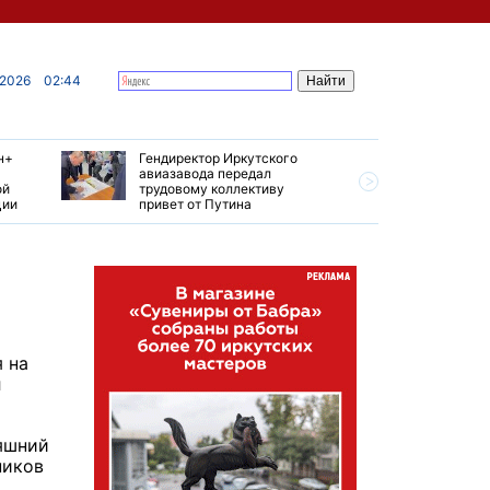
 2026
02:44
н+
Гендиректор Иркутского
Иркутски
авиазавода передал
подтверд
ой
трудовому коллективу
уровень 
ции
привет от Путина
США
 на
л
няшний
ников