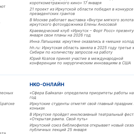
короткометражного кино» 17 января
ают
21 проект из Иркутской области победил в конкурс
президентских грантов
В Москве работает выставка «Внутри мягкого золота
х
иркутского фотохудожника Елены Аносовой
Краеведческий клуб «Иркутск – Форт Росс» презенту
января свои планы на 2026 год
Инна Латышева: иркутяне оказались в «мешке холод
hh.ru: Иркутская область заняла в 2025 году третье 
Сибири по количеству запросов на работу
Юрий Козлов принял участие в международной
Льготный заём в 9 милл
конференции по хирургическим инновациям в США
рублей получит
машиностроительное пр
из Иркутской области
НКО-ОНЛАЙН
лесных
«Сфера Байкала» определила приоритеты работы на
год
3 фото
Братске
Иркутские студенты отметят свой главный праздник 
коньках
В Иркутске пройдет инклюзивный театральный фест
«Открытая рампа. Свой путь»
Иркутский союз библиофилов открывает новый сезо
публичных лекций 25 января
ета