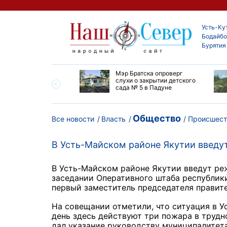
Усть-Ку
Бодайбо
Бурятия
утской области
Мэр Братска опроверг
ают дороги до
слухи о закрытии детского
ска
сада № 5 в Падуне
Общество
Все новости
Власть
Происшест
В Усть-Майском районе Якутии введу
В Усть-Майском районе Якутии введут ре
заседании Оперативного штаба республики
первый заместитель председателя правит
На совещании отметили, что ситуация в 
день здесь действуют три пожара в труд
дал указание руководству муниципалитет