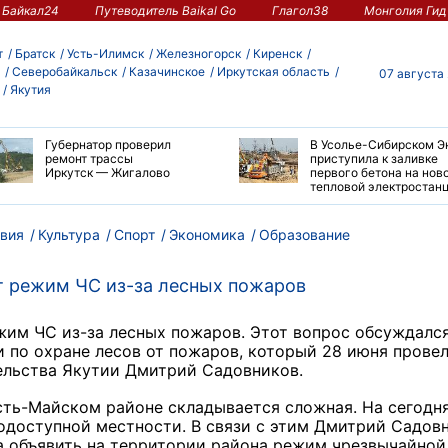
Байкал24
Путеводитель Baikal Go
Глагол38
Монголия Гид
т
Братск
Усть-Илимск
Железногорск
Киренск
Северобайкальск
Казачинское
Иркутская область
07 августа
Якутия
Губернатор проверил
В Усолье-Сибирском Э
ремонт трассы
приступила к заливке
Иркутск — Жигалово
первого бетона на нов
тепловой электростан
вия
Культура
Спорт
Экономика
Образование
т режим ЧС из-за лесных пожаров
жим ЧС из-за лесных пожаров. Этот вопрос обсуждался
 по охране лесов от пожаров, который 28 июня прове
ельства Якутии Дмитрий Садовников.
Усть-Майском районе складывается сложная. На сегод
нодоступной местности. В связи с этим Дмитрий Садов
а объявить на территории района режим чрезвычайной