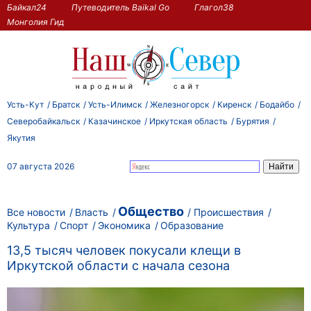
Байкал24
Путеводитель Baikal Go
Глагол38
Монголия Гид
Усть-Кут
Братск
Усть-Илимск
Железногорск
Киренск
Бодайбо
Северобайкальск
Казачинское
Иркутская область
Бурятия
Якутия
07 августа 2026
Общество
Все новости
Власть
Происшествия
Культура
Спорт
Экономика
Образование
13,5 тысяч человек покусали клещи в
Иркутской области с начала сезона