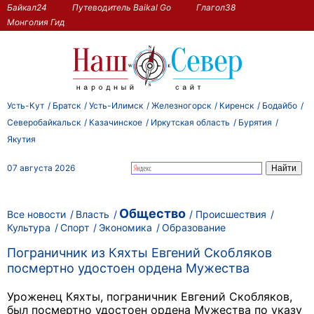
Байкал24
Путеводитель Baikal Go
Глагол38
Монголия Гид
Усть-Кут
Братск
Усть-Илимск
Железногорск
Киренск
Бодайбо
Северобайкальск
Казачинское
Иркутская область
Бурятия
Якутия
07 августа 2026
Общество
Все новости
Власть
Происшествия
Культура
Спорт
Экономика
Образование
Пограничник из Кяхты Евгений Скобляков
посмертно удостоен ордена Мужества
Уроженец Кяхты, пограничник Евгений Скобляков,
был посмертно удостоен ордена Мужества по указу