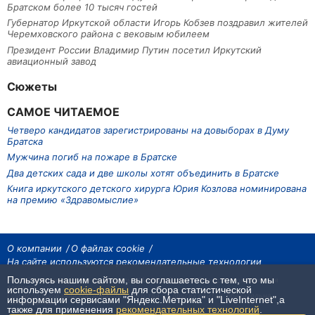
Братском более 10 тысяч гостей
Губернатор Иркутской области Игорь Кобзев поздравил жителей
Черемховского района с вековым юбилеем
Президент России Владимир Путин посетил Иркутский
авиационный завод
Сюжеты
САМОЕ ЧИТАЕМОЕ
Четверо кандидатов зарегистрированы на довыборах в Думу
Братска
Мужчина погиб на пожаре в Братске
Два детских сада и две школы хотят объединить в Братске
Книга иркутского детского хирурга Юрия Козлова номинирована
на премию «Здравомыслие»
О компании
О файлах cookie
На сайте используются рекомендательные технологии
Пользуясь нашим сайтом, вы соглашаетесь с тем, что мы
На сайте размещаются материалы ИА «Наш Север». Все права охраняются
законом.
используем
cookie-файлы
для сбора статистической
При использовании материалов агентства на других сайтах, обязательна
информации сервисами "Яндекс.Метрика" и "LiveInternet",а
гиперссылка.
также для применения
рекомендательных технологий
.