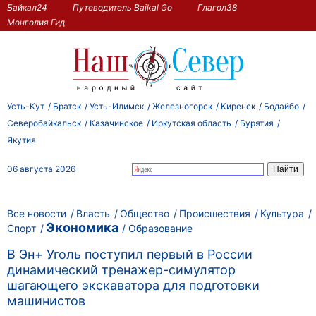
Байкал24
Путеводитель Baikal Go
Глагол38
Монголия Гид
Усть-Кут
Братск
Усть-Илимск
Железногорск
Киренск
Бодайбо
Северобайкальск
Казачинское
Иркутская область
Бурятия
Якутия
06 августа 2026
Все новости
Власть
Общество
Происшествия
Культура
Экономика
Спорт
Образование
В Эн+ Уголь поступил первый в России
динамический тренажер-симулятор
шагающего экскаватора для подготовки
машинистов