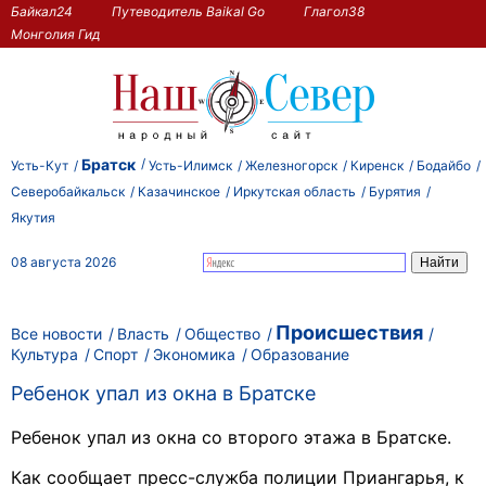
Байкал24
Путеводитель Baikal Go
Глагол38
Монголия Гид
Братск
Усть-Кут
Усть-Илимск
Железногорск
Киренск
Бодайбо
Северобайкальск
Казачинское
Иркутская область
Бурятия
Якутия
08 августа 2026
Происшествия
Все новости
Власть
Общество
Культура
Спорт
Экономика
Образование
Ребенок упал из окна в Братске
Ребенок упал из окна со второго этажа в Братске.
Как сообщает пресс-служба полиции Приангарья, к