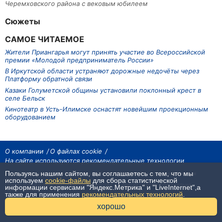
Черемховского района с вековым юбилеем
Сюжеты
САМОЕ ЧИТАЕМОЕ
Жители Приангарья могут принять участие во Всероссийской
премии «Молодой предприниматель России»
В Иркутской области устраняют дорожные недочёты через
Платформу обратной связи
Казаки Голуметской общины установили поклонный крест в
селе Бельск
Кинотеатр в Усть-Илимске оснастят новейшим проекционным
оборудованием
О компании
О файлах cookie
На сайте используются рекомендательные технологии
Пользуясь нашим сайтом, вы соглашаетесь с тем, что мы
На сайте размещаются материалы ИА «Наш Север». Все права охраняются
законом.
используем
cookie-файлы
для сбора статистической
При использовании материалов агентства на других сайтах, обязательна
информации сервисами "Яндекс.Метрика" и "LiveInternet",а
гиперссылка.
также для применения
рекомендательных технологий
.
16+
хорошо