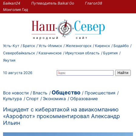
Байкал24
Путеводитель Baikal Go
Глагол38
Монголия Гид
Усть-Кут
Братск
Усть-Илимск
Железногорск
Киренск
Бодайбо
Северобайкальск
Казачинское
Иркутская область
Бурятия
Якутия
10 августа 2026
Общество
Все новости
Власть
Происшествия
Культура
Спорт
Экономика
Образование
Инцидент с кибератакой на авиакомпанию
«Аэрофлот» прокомментировал Александр
Ильин