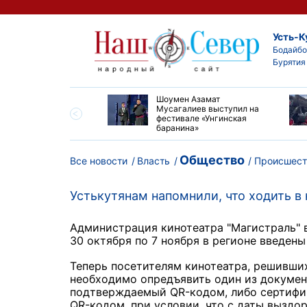
Усть-К
Бодайбо
Бурятия
ские детские хирурги
Шоумен Азамат
ердили свой высокий
Мусагалиев выступил на
нь на конгрессе в
фестивале «Унгинская
баранина»
Общество
Все новости
Власть
Происшест
Устькутянам напомнили, что ходить в
Администрация кинотеатра "Магистраль" в
30 октября по 7 ноября в регионе введены
Теперь посетителям кинотеатра, решивши
необходимо опредъявить один из докумен
подтверждаемый QR-кодом, либо сертифи
QR-кодом, при условии, что с даты выздо