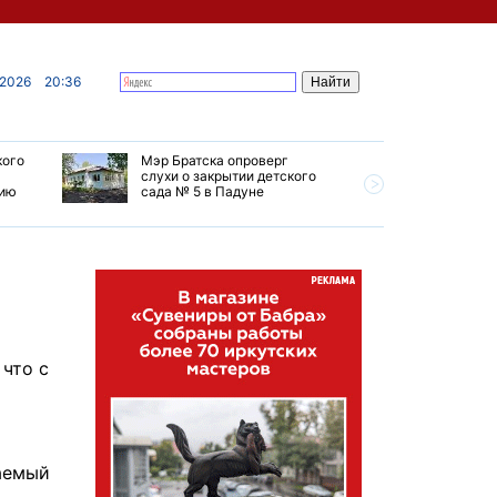
 2026
20:36
кого
Мэр Братска опроверг
Губернат
слухи о закрытии детского
ремонт т
мию
сада № 5 в Падуне
Иркутск 
 что с
аемый