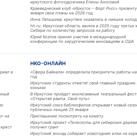
иркутского фотохудожника Елены Аносовой
Краеведческий клуб «Иркутск – Форт Росс» презенту
января свои планы на 2026 год
Инна Латышева: иркутяне оказались в «мешке холод
hh.ru: Иркутская область заняла в 2025 году третье 
Сибири по количеству запросов на работу
Юрий Козлов принял участие в международной
конференции по хирургическим инновациям в США
НКО-ОНЛАЙН
Льготный заём в 9 милл
риал в
«Сфера Байкала» определила приоритеты работы на
год
рублей получит
машиностроительное пр
Иркутские студенты отметят свой главный праздник 
из Иркутской области
коньках
арный
В Иркутске пройдет инклюзивный театральный фест
«Открытая рампа. Свой путь»
во
Иркутский союз библиофилов открывает новый сезо
3 фото
публичных лекций 25 января
ог на
Приглашение посмотреть на комету
Иркутский проект «Телескопы для сибирских дерев
 крест
получил грант
Иркутский зоосад собирает новогодние елки на кор