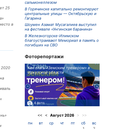
сальмонеллезом
ет 25
В Горячинске капитально ремонтируют
центральные улицы — Октябрьскую и
Гагарина
а»
место в
Шоумен Азамат Мусагалиев выступил
на фестивале «Унгинская баранина»
В Железногорске-Илимском
благоустраивают Мемориал в память о
погибших на СВО
Фоторепортажи
ионов
Как стать «Земским тренером» в
Три охотника
 2020
Иркутской области
в Киренском 
едприятие
на
иваль
н
4 фото
3 фото
Август
2026
ень»
<<
<
>
>>
пн
вт
ср
чт
пт
сб
вс
м
1
2