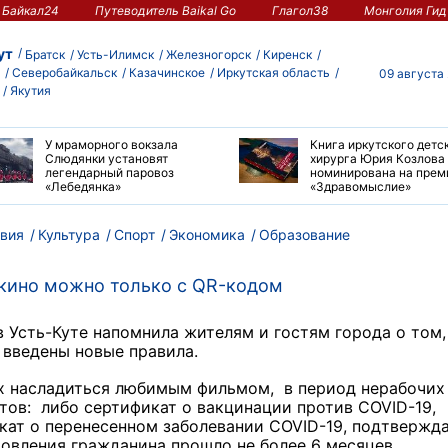
Байкал24
Путеводитель Baikal Go
Глагол38
Монголия Гид
ут
Братск
Усть-Илимск
Железногорск
Киренск
Северобайкальск
Казачинское
Иркутская область
09 августа
Якутия
У мраморного вокзала
Книга иркутского детс
Слюдянки установят
хирурга Юрия Козлова
легендарный паровоз
номинирована на пре
«Лебедянка»
«Здравомыслие»
вия
Культура
Спорт
Экономика
Образование
 кино можно только с QR-кодом
 Усть-Куте напомнила жителям и гостям города о том,
 введены новые правила.
х насладиться любимым фильмом, в период нерабочих
тов: либо сертификат о вакцинации против COVID-19,
кат о перенесенном заболевании COVID-19, подтвержд
ровления гражданина прошло не более 6 месяцев.