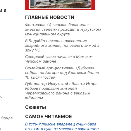
м в
ГЛАВНЫЕ НОВОСТИ
Фестиваль «Унгинская баранина –
энергия степей» проходит в Нукутском
муниципальном округе
В Бодайбо началось расселение
аварийного жилья, попавшего зимой в
зону ЧС
Северный завоз начался в Мамско-
Чуйском районе
Семейный арт-фестиваль «Дубыня»
собрал на Ангаре под Братском более
10 тысяч гостей
Губернатор Иркутской области Игорь
Кобзев поздравил жителей
Черемховского района с вековым
ь
юбилеем
Сюжеты
САМОЕ ЧИТАЕМОЕ
е Фонда
В Усть-Илимске владелец суши-бара
»
ответит в суде за массовое заражение