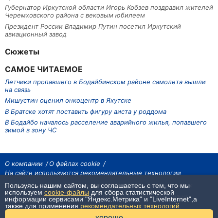
Губернатор Иркутской области Игорь Кобзев поздравил жителей
Черемховского района с вековым юбилеем
Президент России Владимир Путин посетил Иркутский
авиационный завод
Сюжеты
САМОЕ ЧИТАЕМОЕ
Летчики пропавшего в Бодайбинском районе самолета вышли
на связь
Мишустин оценил онкоцентр в Якутске
В Братске хотят поставить фигуру аиста у роддома
В Бодайбо началось расселение аварийного жилья, попавшего
зимой в зону ЧС
О компании
О файлах cookie
На сайте используются рекомендательные технологии
Пользуясь нашим сайтом, вы соглашаетесь с тем, что мы
На сайте размещаются материалы ИА «Наш Север». Все права охраняются
законом.
используем
cookie-файлы
для сбора статистической
При использовании материалов агентства на других сайтах, обязательна
информации сервисами "Яндекс.Метрика" и "LiveInternet",а
гиперссылка.
также для применения
рекомендательных технологий
.
хорошо