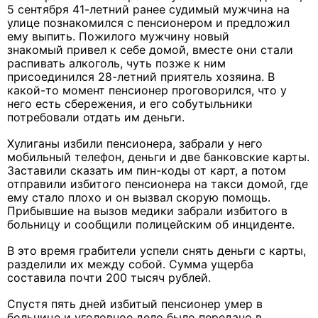
5 сентября 41-летний ранее судимый мужчина на
улице познакомился с пенсионером и предложил
ему выпить. Пожилого мужчину новый
знакомый привел к себе домой, вместе они стали
распивать алкоголь, чуть позже к ним
присоединился 28-летний приятель хозяина. В
какой-то момент пенсионер проговорился, что у
него есть сбережения, и его собутыльники
потребовали отдать им деньги.
Хулиганы избили пенсионера, забрали у него
мобильный телефон, деньги и две банковские карты.
Заставили сказать им пин-коды от карт, а потом
отправили избитого пенсионера на такси домой, где
ему стало плохо и он вызвал скорую помощь.
Прибывшие на вызов медики забрали избитого в
больницу и сообщили полицейским об инциденте.
В это время грабители успели снять деньги с карты,
разделили их между собой. Сумма ущерба
составила почти 200 тысяч рублей.
Спустя пять дней избитый пенсионер умер в
больнице и уголовное дело было передано в