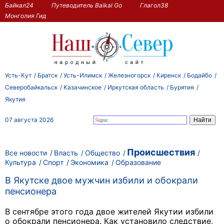
Байкал24
Путеводитель Baikal Go
Глагол38
Монголия Гид
Усть-Кут
Братск
Усть-Илимск
Железногорск
Киренск
Бодайбо
Северобайкальск
Казачинское
Иркутская область
Бурятия
Якутия
07 августа 2026
Происшествия
Все новости
Власть
Общество
Культура
Спорт
Экономика
Образование
В Якутске двое мужчин избили и обокрали
пенсионера
В сентябре этого года двое жителей Якутии избили
о обокрали пенсионера. Как установило следствие,