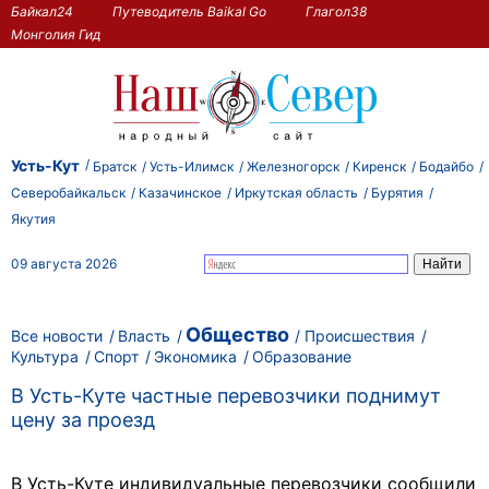
Байкал24
Путеводитель Baikal Go
Глагол38
Монголия Гид
Усть-Кут
Братск
Усть-Илимск
Железногорск
Киренск
Бодайбо
Северобайкальск
Казачинское
Иркутская область
Бурятия
Якутия
09 августа 2026
Общество
Все новости
Власть
Происшествия
Культура
Спорт
Экономика
Образование
В Усть-Куте частные перевозчики поднимут
цену за проезд
В Усть-Куте индивидуальные перевозчики сообщили