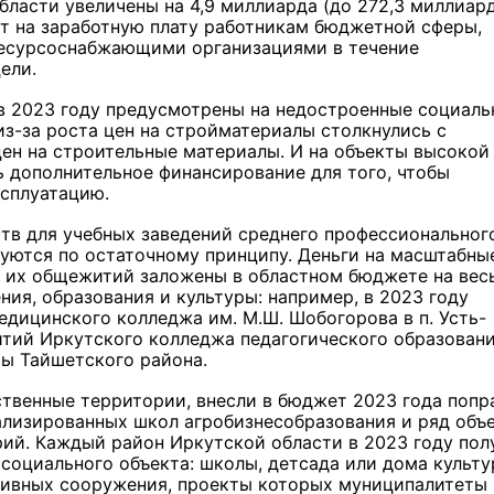
ласти увеличены на 4,9 миллиарда (до 272,3 миллиар
ят на заработную плату работникам бюджетной сферы,
 ресурсоснабжающими организациями в течение
ели.
в 2023 году предусмотрены на недостроенные социаль
з-за роста цен на стройматериалы столкнулись с
цен на строительные материалы. И на объекты высокой
 дополнительное финансирование для того, чтобы
Льготный заём в 9 милл
рублей получит
ксплуатацию.
машиностроительное пр
из Иркутской области
тв для учебных заведений среднего профессиональног
руются по остаточному принципу. Деньги на масштабны
 их общежитий заложены в областном бюджете на вес
ия, образования и культуры: например, в 2023 году
3 фото
дицинского колледжа им. М.Ш. Шобогорова в п. Усть-
тий Иркутского колледжа педагогического образовани
ы Тайшетского района.
твенные территории, внесли в бюджет 2023 года попр
лизированных школ агробизнесобразования и ряд объ
рий. Каждый район Иркутской области в 2023 году пол
социального объекта: школы, детсада или дома культу
ртивных сооружения, проекты которых муниципалитеты