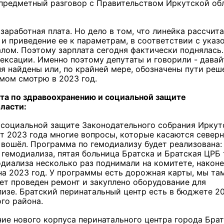
предметный разговор с Правительством Иркутской об
заработная плата. Но дело в том, что линейка рассчита
 и приведение ее к параметрам, в соответствии с указ
лом. Поэтому зарплата сегодня фактически поднялась.
ексации. Именно поэтому депутаты и говорили - давай
я найдены или, по крайней мере, обозначены пути реш
змом смотрю в 2023 год.
та по здравоохранению и социальной защите
ласти:
 социальной защите Законодательного собрания Иркут
т 2023 года многие вопросы, которые касаются север
вошёл. Программа по гемодиализу будет реализована:
гемодиализа, пятая больница Братска и Братская ЦРБ 
диализа несколько раз поднимали на комитете, након
а 2023 год. У программы есть дорожная карты, мы та
ет проведен ремонт и закуплено оборудование для
изе. Братский перинатальный центр есть в бюджете 2
го района.
ие нового корпуса перинатального центра города Брат