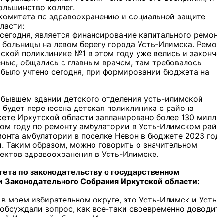
ольшинство коллег.
 комитета по здравоохранению и социальной защите
ласти:
сегодня, является финансирование капитального ремо
больницы на левом берегу города Усть-Илимска. Ремо
ской поликлинике №1 в этом году уже велись и законч
енью, общались с главным врачом, там требовалось
 было учтено сегодня, при формировании бюджета на
в бывшем здании детского отделения усть-илимской
а будет перенесена детская поликлиника с района
жете Иркутской области запланировано более 130 мил
том году по ремонту амбулатории в Усть-Илимском ра
монта амбулатории в поселке Невон в бюджете 2023 го
. Таким образом, можно говорить о значительном
ектов здравоохранения в Усть-Илимске.
ета по законодательству о государственном
и Законодательного Собрания Иркутской области:
 в моем избирательном округе, это Усть-Илимск и Усть
 обсуждали вопрос, как все-таки своевременно доводи