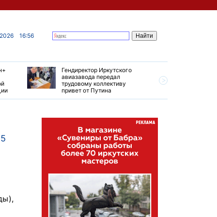
 2026
16:56
н+
Гендиректор Иркутского
Иркутски
авиазавода передал
подтверд
ой
трудовому коллективу
уровень 
ции
привет от Путина
США
25
ды),