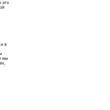
А это
кой
 и в
м
и мы
ах,