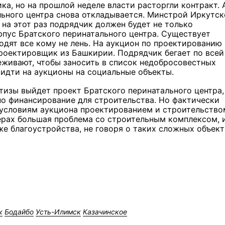
ка, но на прошлой неделе власти расторгли контракт. 
ального центра снова откладывается. Минстрой Иркутс
 на этот раз подрядчик должен будет не только
рпус Братского перинатального центра. Существует
одят все кому не лень. На аукцион по проектированию
проектировщик из Башкирии. Подрядчик бегает по всей
еживают, чтобы заносить в список недобросовестных
 идти на аукционы на социальные объекты.
тизы выйдет проект Братского перинатального центра,
но финансирование для строительства. Но фактически
о условиям аукциона проектированием и строительство
верах большая проблема со строительным комплексом, 
же благоустройства, не говоря о таких сложных объект
к
Бодайбо
Усть-Илимск
Казачинское