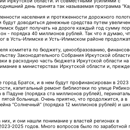
ий Иркутской области. И совместными усилиями с
одняшний день принята так называемая программа “Кар
ленности населения и протяженности дорожного полот
 будут доводиться денежные средства путем увеличе
лимск будет получать на дороге каждый год сумму по
н - порядка 40 миллионов рублей. Так что я думаю, чт
г в Усть-Илимске и Усть-Илимском районе продолжат
теля комитета по бюджету, ценообразованию, финансов
льству Законодательного Собрания Иркутской области
вки в расходную часть бюджета Иркутской области на
нимание в министерствах Иркутской области и, прежде
 город Братск, и в нем будут профинансирован в 2023
ости, капитальный ремонт библиотеки по улице Рябико
в Падуне (порядка ста миллионов рублей), перинатал
 пятой больнице. Очень приятно, что продолжится, а в
ейна “Солнечный” (порядка 12 миллионов рублей) и ш
 них, и они нашли понимание у властей регионах в
023-2025 годов. Много вопросов было по заработной 