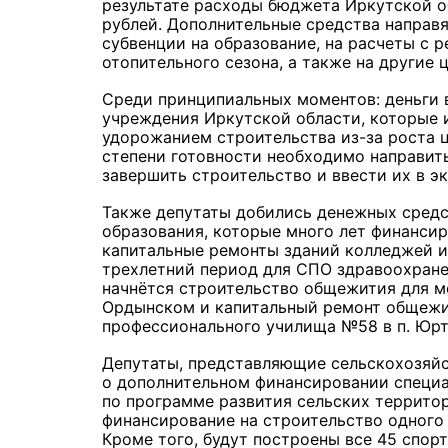
результате расходы бюджета Иркутской об
рублей. Дополнительные средства направ
субвенции на образование, на расчеты с
отопительного сезона, а также на другие ц
Среди принципиальных моментов: деньги 
учреждения Иркутской области, которые и
удорожанием строительства из-за роста 
степени готовности необходимо направить
завершить строительство и ввести их в э
Также депутаты добились денежных средс
образования, которые много лет финанси
капитальные ремонты зданий колледжей и
трехлетний период для СПО здравоохранен
начнётся строительство общежития для ме
Ордынском и капитальный ремонт общежи
профессионального училища №58 в п. Юрт
Депутаты, представляющие сельскохозяйс
о дополнительном финансировании специа
по программе развития сельских террито
финансирование на строительство одного 
Кроме того, будут построены все 45 спо