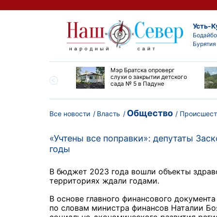
Усть-К
Бодайбо
Бурятия
утской области
Мэр Братска опроверг
ают дороги до
слухи о закрытии детского
ска
сада № 5 в Падуне
Общество
Все новости
Власть
Происшест
«Учтены все поправки»: депутаты Зас
годы
В бюджет 2023 года вошли объекты здрав
территориях ждали годами.
В основе главного финансового документа
по словам министра финансов Наталии Бо