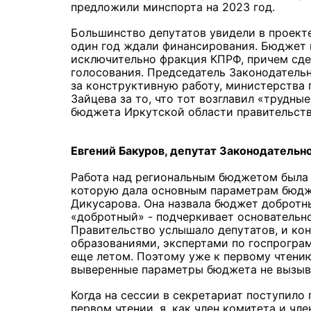
предложили минспорта на 2023 год.
Большинство депутатов увидели в проект
один год ждали финансирования. Бюджет 
исключительно фракция КПРФ, причем сде
голосования. Председатель Законодатель
за конструктивную работу, министерства 
Зайцева за то, что тот возглавил «трудн
бюджета Иркутской области правительств
Евгений Бакуров, депутат Законодательн
Работа над региональным бюджетом была 
которую дала основным параметрам бюдж
Дикусарова. Она назвала бюджет добротны
«добротный» - подчеркивает основательн
Правительство услышало депутатов, и ко
образованиями, экспертами по госпрогра
еще летом. Поэтому уже к первому чтени
выверенные параметры бюджета не вызыв
Когда на сессии в секретариат поступило
первом чтении, я, как член комитета и чл