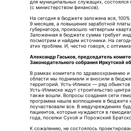
для муниципальных служащих, состоялся 
(с министерством финансов).
На сегодня в бюджете заложена вся, 100% 
9 месяцев, а повышение заработной платы
губернатора, произошло четвертым кварта
Заложенная в бюджете сумма требует инд
посмотрим и найдем источники. На сегодн
этих проблем. И, честно говоря, с оптими
Александр Гаськов, председатель комите
Законодательного собрания Иркутской об
В рамках комитета по здравоохранению и
области мы поднимали и вносили в бюдже
территорий. Усть-Илимск — ряд объектов 
Усть-Илимске ждут строительство центра 
также вошли. Вопросы создания сети гемо
программа нашла воплощение в бюджете н
поучаствовали все. В медучреждениях буд
пациентов, которые нуждаются в гемодиал
года, поселки Сухой и Порожский Братско
К сожалению, не состоялось проектирован