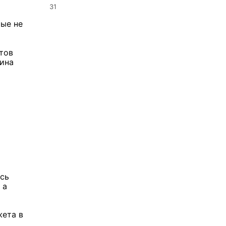
31
рые не
тов
тина
и
сь
 а
жета в