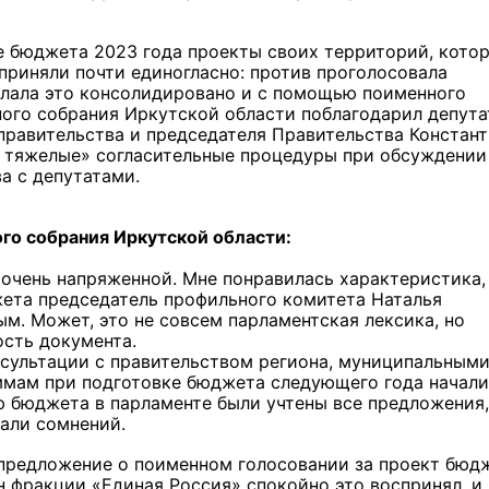
е бюджета 2023 года проекты своих территорий, кото
приняли почти единогласно: против проголосовала
лала это консолидировано и с помощью поименного
ного собрания Иркутской области поблагодарил депута
правительства и председателя Правительства Констан
ые тяжелые» согласительные процедуры при обсуждении
а с депутатами.
ого собрания Иркутской области:
очень напряженной. Мне понравилась характеристика,
ета председатель профильного комитета Наталья
м. Может, это не совсем парламентская лексика, но
ость документа.
нсультации с правительством региона, муниципальным
ммам при подготовке бюджета следующего года начали
ю бюджета в парламенте были учтены все предложения,
али сомнений.
 предложение о поименном голосовании за проект бюд
ен фракции «Единая Россия» спокойно это воспринял, и