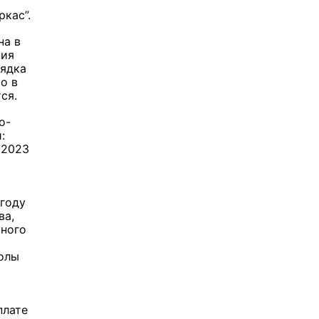
кас”.
на в
ния
рядка
о в
ся.
о-
:
 2023
 году
ва,
ьного
колы
плате