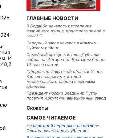
й
2025
ГЛАВНЫЕ НОВОСТИ
В Бодайбо началось расселение
аварийного жилья, попавшего зимой в
2024-
зону ЧС
Северный завоз начался в Мамско-
из
Чуйском районе
ения
Семейный арт-фестиваль «Дубыня»
мм. И
собрал на Ангаре под Братском более
248,2
10 тысяч гостей
Губернатор Иркутской области Игорь
Кобзев поздравил жителей
в
Черемховского района с вековым
юбилеем
тия
Президент России Владимир Путин
посетил Иркутский авиационный завод
ило
Сюжеты
САМОЕ ЧИТАЕМОЕ
На паромной переправе на острове
кой
Ольхон начато дноуглубление
В Иркутске открывается современная