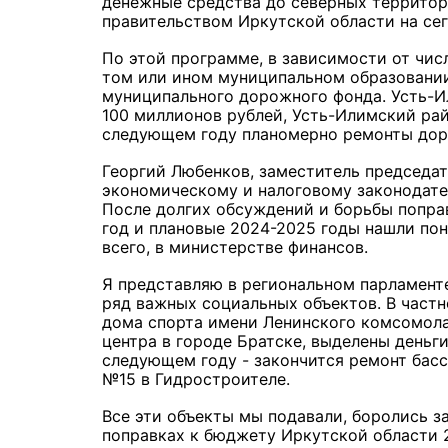
денежные средства до северных территор
правительством Иркутской области на сег
По этой программе, в зависимости от чис
том или ином муниципальном образовании
муниципального дорожного фонда. Усть-И
100 миллионов рублей, Усть-Илимский райо
следующем году планомерно ремонты доро
Георгий Любенков, заместитель председа
экономическому и налоговому законодате
После долгих обсуждений и борьбы попра
год и плановые 2024-2025 годы нашли по
всего, в министерстве финансов.
Я представляю в региональном парламенте
ряд важных социальных объектов. В частн
дома спорта имени Ленинского комсомола 
центра в городе Братске, выделены деньги
следующем году - закончится ремонт басс
№15 в Гидростроителе.
Все эти объекты мы подавали, боролись за
поправках к бюджету Иркутской области 2