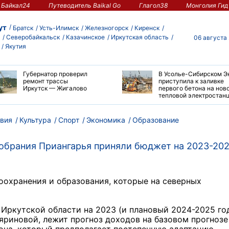
Байкал24
Путеводитель Baikal Go
Глагол38
Монголия Гид
ут
Братск
Усть-Илимск
Железногорск
Киренск
Северобайкальск
Казачинское
Иркутская область
06 августа
Якутия
Губернатор проверил
В Усолье-Сибирском Э
ремонт трассы
приступила к заливке
Иркутск — Жигалово
первого бетона на нов
тепловой электростан
вия
Культура
Спорт
Экономика
Образование
кобрания Приангарья приняли бюджет на 2023-20
оохранения и образования, которые на северных
 Иркутской области на 2023 (и плановый 2024-2025 го
яриновой, лежит прогноз доходов на базовом прогнозе