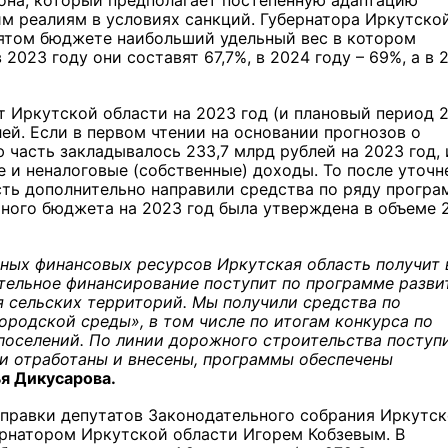
она, который предполагает постепенную адаптацию
м реалиям в условиях санкций. Губернатора Иркутско
нятом бюджете наибольший удельный вес в котором
2023 году они составят 67,7%, в 2024 году – 69%, а в 
Иркутской области на 2023 год (и плановый период 
ей. Если в первом чтении на основании прогнозов о
часть закладывалось 233,7 млрд рублей на 2023 год, 
е и неналоговые (собственные) доходы. То после уточн
ть дополнительно направили средства по ряду програ
ного бюджета на 2023 год была утверждена в объеме 
ных финансовых ресурсов Иркутская область получит 
ительное финансирование поступит по программе разви
я сельских территорий. Мы получили средства по
родской среды», в том числе по итогам конкурса по
поселений. По линии дорожного строительства поступ
и отработаны и внесены, программы обеспечены
я Дикусарова.
оправки депутатов Законодательного собрания Иркутс
ернатором Иркутской области Игорем Кобзевым. В