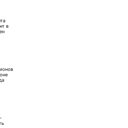
нта
нт в
ен
лионов
йоне
да
-
ть