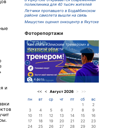
дов
поликлиника для 40 тысяч жителей
Летчики пропавшего в Бодайбинском
районе самолета вышли на связь
Мишустин оценил онкоцентр в Якутске
ные
Фоторепортажи
ионов
Как стать «Земским тренером» в
Три охотника
Иркутской области
в Киренском 
едприятие
о
е
ь
4 фото
3 фото
я и
Август
2026
<<
<
>
>>
пн
вт
ср
чт
пт
сб
вс
авки
1
2
ектов
3
4
5
6
7
8
9
учит
10
11
12
13
14
15
16
ры.
17
18
19
20
21
22
23
24
25
26
27
28
29
30