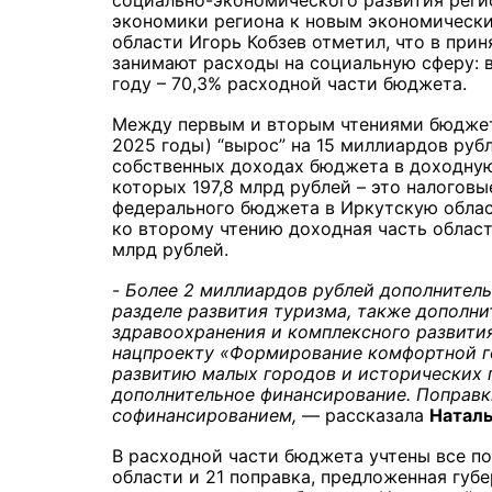
социально-экономического развития реги
экономики региона к новым экономически
области Игорь Кобзев отметил, что в при
занимают расходы на социальную сферу: в 
году – 70,3% расходной части бюджета.
Между первым и вторым чтениями бюджет 
2025 годы) “вырос” на 15 миллиардов рубл
собственных доходах бюджета в доходную 
которых 197,8 млрд рублей – это налоговы
федерального бюджета в Иркутскую облас
ко второму чтению доходная часть област
млрд рублей.
-
Более 2 миллиардов рублей дополнитель
разделе развития туризма, также дополн
здравоохранения и комплексного развити
нацпроекту «Формирование комфортной го
развитию малых городов и исторических 
дополнительное финансирование. Поправк
софинансированием,
— рассказала
Наталь
В расходной части бюджета учтены все п
области и 21 поправка, предложенная губ