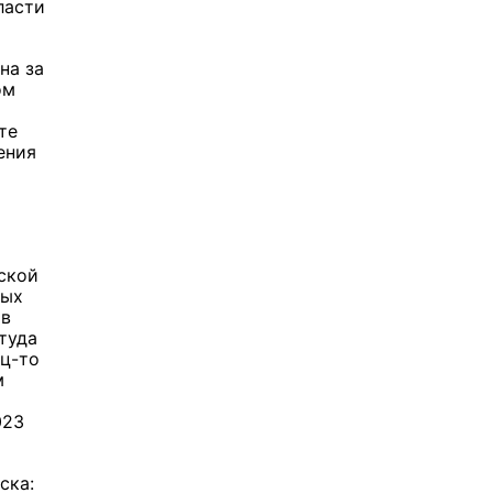
ласти
на за
ом
те
ения
ской
ных
 в
туда
ец-то
м
023
ска: