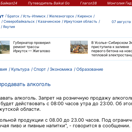
Байкал24
Путеводитель Baikal Go
Глагол38
Монголия Гид
ут
Братск
Усть-Илимск
Железногорск
Киренск
Северобайкальск
Казачинское
Иркутская область
07 августа
Якутия
Губернатор проверил
В Усолье-Сибирском Э
ремонт трассы
приступила к заливке
Иркутск — Жигалово
первого бетона на нов
тепловой электростан
вия
Культура
Спорт
Экономика
Образование
продавать алкоголь
давать алкоголь. Запрет на розничную продажу алкого
 будет действовать с 08:00 часов утра до 23:00. Об эт
кутской области.
ольной продукции с 08.00 до 23.00 часов. Под ограни
чая пиво и пивные напитки", - говорится в сообщении.