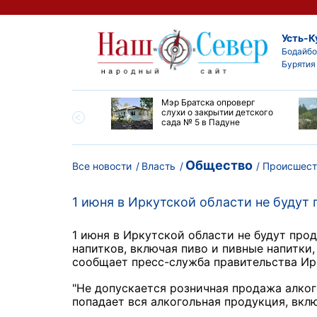
Усть-К
Бодайбо
Бурятия
утской области
Мэр Братска опроверг
ают дороги до
слухи о закрытии детского
ска
сада № 5 в Падуне
Общество
Все новости
Власть
Происшест
1 июня в Иркутской области не будут 
1 июня в Иркутской области не будут про
напитков, включая пиво и пивные напитки,
сообщает пресс-служба правительства Ир
"Не допускается розничная продажа алког
попадает вся алкогольная продукция, вклю