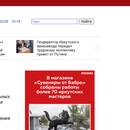
 2026
10:18
н+
Гендиректор Иркутского
Иркутски
авиазавода передал
подтверд
ой
трудовому коллективу
уровень 
ции
привет от Путина
США
льных
ом
чение