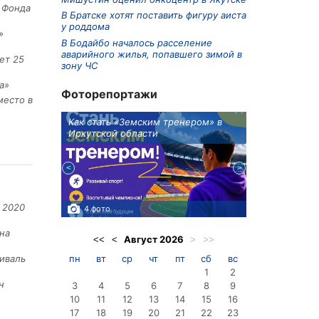
е Фонда
В Братске хотят поставить фигуру аиста
у роддома
»
В Бодайбо началось расселение
аварийного жилья, попавшего зимой в
ет 25
зону ЧС
а»
Фоторепортажи
место в
ионов
Как стать «Земским тренером» в
Три охотника
Иркутской области
в Киренском 
едприятие
 2020
4 фото
3 фото
на
Август
2026
<<
<
>
>>
пн
вт
ср
чт
пт
сб
вс
иваль
1
2
н
3
4
5
6
7
8
9
10
11
12
13
14
15
16
17
18
19
20
21
22
23