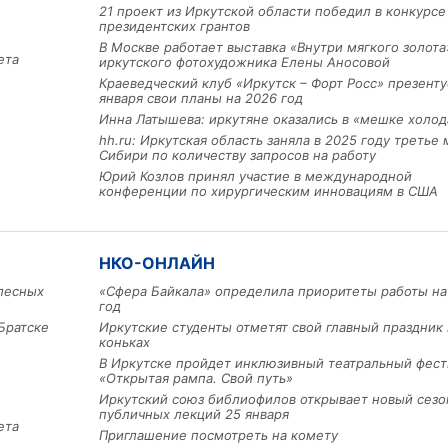
21 проект из Иркутской области победил в конкурс
президентских грантов
В Москве работает выставка «Внутри мягкого золота
ета
иркутского фотохудожника Елены Аносовой
Краеведческий клуб «Иркутск – Форт Росс» презенту
января свои планы на 2026 год
Инна Латышева: иркутяне оказались в «мешке холод
hh.ru: Иркутская область заняла в 2025 году третье 
Сибири по количеству запросов на работу
Льготный заём в 9 милл
Юрий Козлов принял участие в международной
рублей получит
конференции по хирургическим инновациям в США
машиностроительное пр
из Иркутской области
НКО-ОНЛАЙН
лесных
«Сфера Байкала» определила приоритеты работы на
3 фото
год
Братске
Иркутские студенты отметят свой главный праздник 
коньках
В Иркутске пройдет инклюзивный театральный фест
«Открытая рампа. Свой путь»
Иркутский союз библиофилов открывает новый сезо
публичных лекций 25 января
ета
Приглашение посмотреть на комету