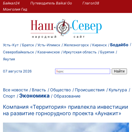
Байкал24
Путеводитель Baikal Go
Глагол38
Монголия Гид
Бодайбо
Усть-Кут
Братск
Усть-Илимск
Железногорск
Киренск
Северобайкальск
Казачинское
Иркутская область
Бурятия
Якутия
07 августа 2026
Все новости
Власть
Общество
Происшествия
Культура
Экономика
Спорт
Образование
Компания «Территория» привлекла инвестиции
на развитие горнорудного проекта «Аунакит»