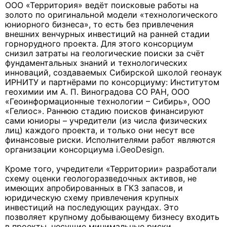
ООО «Территория» ведёт поисковые работы на
золото по оригинальной модели «технологического
юниорного бизнеса», то есть без привлечения
внешних венчурных инвестиций на ранней стадии
горнорудного проекта. Для этого консорциум
снизил затраты на геологические поиски за счёт
фундаментальных знаний и технологических
инноваций, создаваемых Сибирской школой геонаук
ИРНИТУ и партнёрами по консорциуму: Институтом
геохимии им А. П. Виноградова СО РАН, ООО
«Геоинформационные технологии – Сибирь», ООО
«Гелиос». Раннюю стадию поисков финансируют
сами юниоры – учредители (из числа физических
лиц) каждого проекта, и только они несут все
финансовые риски. Исполнителями работ являются
организации консорциума i.GeoDesign.
Кроме того, учредители «Территории» разработали
схему оценки геологоразведочных активов, не
имеющих апробированных в ГКЗ запасов, и
юридическую схему привлечения крупных
инвестиций на последующих раундах. Это
позволяет крупному добывающему бизнесу входить
в проекты, несущие минимальные риски