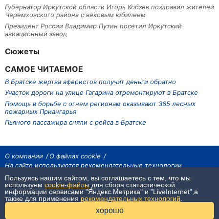
Губернатор Иркутской области Игорь Кобзев поздравил жителей
Черемховского района с вековым юбилеем
Президент России Владимир Путин посетил Иркутский
авиационный завод
Сюжеты
САМОЕ ЧИТАЕМОЕ
В Братске жертва аферистов получит деньги обратно
Участок дороги на улице Гагарина отремонтируют в Братске
Помощь в борьбе с огнем регионам оказывают 365 лесных
пожарных Приангарья
Пьяного пассажира сняли с рейса в Братске
О компании
О файлах cookie
На сайте используются рекомендательные технологии
Пользуясь нашим сайтом, вы соглашаетесь с тем, что мы
На сайте размещаются материалы ИА «Наш Север». Все права охраняются
законом.
используем
cookie-файлы
для сбора статистической
При использовании материалов агентства на других сайтах, обязательна
информации сервисами "Яндекс.Метрика" и "LiveInternet",а
гиперссылка.
также для применения
рекомендательных технологий
.
16+
хорошо