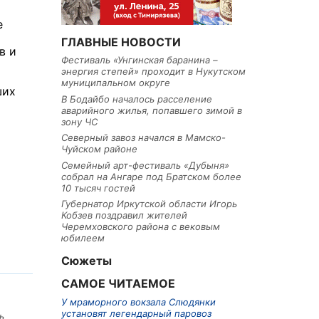
е
ГЛАВНЫЕ НОВОСТИ
в и
Фестиваль «Унгинская баранина –
энергия степей» проходит в Нукутском
муниципальном округе
ших
В Бодайбо началось расселение
аварийного жилья, попавшего зимой в
зону ЧС
Северный завоз начался в Мамско-
Чуйском районе
Семейный арт-фестиваль «Дубыня»
собрал на Ангаре под Братском более
10 тысяч гостей
Губернатор Иркутской области Игорь
Кобзев поздравил жителей
Черемховского района с вековым
юбилеем
Сюжеты
САМОЕ ЧИТАЕМОЕ
У мраморного вокзала Слюдянки
установят легендарный паровоз
ь