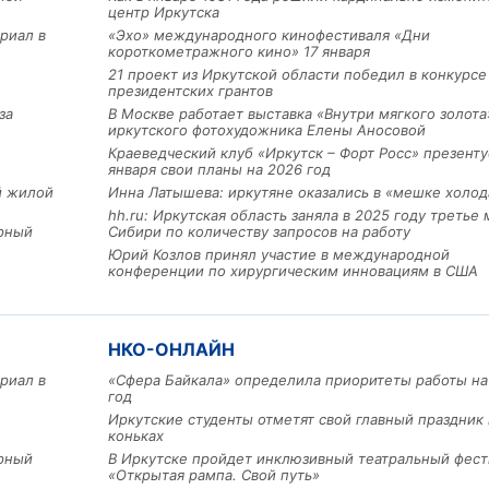
центр Иркутска
риал в
«Эхо» международного кинофестиваля «Дни
короткометражного кино» 17 января
21 проект из Иркутской области победил в конкурс
президентских грантов
за
В Москве работает выставка «Внутри мягкого золота
иркутского фотохудожника Елены Аносовой
Краеведческий клуб «Иркутск – Форт Росс» презенту
января свои планы на 2026 год
ый жилой
Инна Латышева: иркутяне оказались в «мешке холод
hh.ru: Иркутская область заняла в 2025 году третье 
арный
Сибири по количеству запросов на работу
Юрий Козлов принял участие в международной
Льготный заём в 9 милл
конференции по хирургическим инновациям в США
рублей получит
машиностроительное пр
из Иркутской области
НКО-ОНЛАЙН
риал в
«Сфера Байкала» определила приоритеты работы на
3 фото
год
Иркутские студенты отметят свой главный праздник 
коньках
арный
В Иркутске пройдет инклюзивный театральный фест
«Открытая рампа. Свой путь»