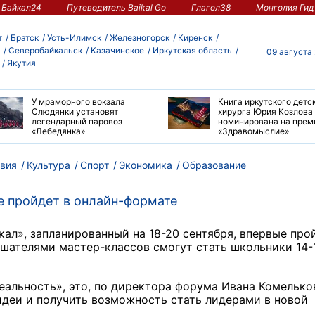
Байкал24
Путеводитель Baikal Go
Глагол38
Монголия Гид
т
Братск
Усть-Илимск
Железногорск
Киренск
Северобайкальск
Казачинское
Иркутская область
09 августа
Якутия
У мраморного вокзала
Книга иркутского детс
Слюдянки установят
хирурга Юрия Козлова
легендарный паровоз
номинирована на пре
«Лебедянка»
«Здравомыслие»
вия
Культура
Спорт
Экономика
Образование
 пройдет в онлайн-формате
», запланированный на 18-20 сентября, впервые про
шателями мастер-классов смогут стать школьники 14-
еальность», это, по директора форума Ивана Комелько
деи и получить возможность стать лидерами в новой