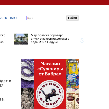
 2026
15:47
кого
Мэр Братска опроверг
Губернат
слухи о закрытии детского
ремонт т
мию
сада № 5 в Падуне
Иркутск 
йдет в
17
ва,