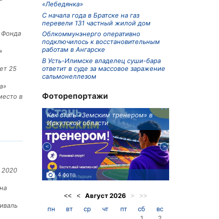
«Лебедянка»
С начала года в Братске на газ
перевели 131 частный жилой дом
е Фонда
Облкоммунэнерго оперативно
подключилось к восстановительным
работам в Ангарске
»
В Усть-Илимске владелец суши-бара
ответит в суде за массовое заражение
ет 25
сальмонеллезом
а»
Фоторепортажи
место в
ионов
Как стать «Земским тренером» в
Три охотника
Иркутской области
в Киренском 
едприятие
 2020
4 фото
3 фото
на
Август
2026
<<
<
>
>>
иваль
пн
вт
ср
чт
пт
сб
вс
1
2