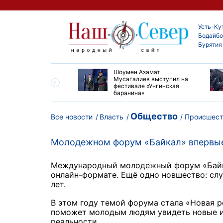
Усть-Ку
Бодайбо
Бурятия
ские детские хирурги
Шоумен Азамат
ердили свой высокий
Мусагалиев выступил на
нь на конгрессе в
фестивале «Унгинская
баранина»
Общество
Все новости
Власть
Происшест
Молодежном форум «Байкал» впервые
Международный молодежный форум «Байкал
онлайн-формате. Ещё одно новшество: слу
лет.
В этом году темой форума стала «Новая р
поможет молодым людям увидеть новые и
реальности.