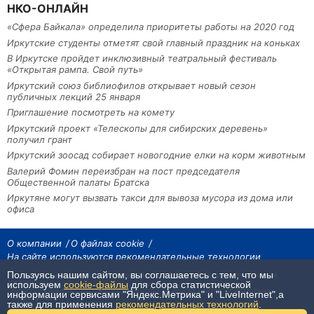
НКО-ОНЛАЙН
«Сфера Байкала» определила приоритеты работы на 2020 год
Иркутские студенты отметят свой главный праздник на коньках
В Иркутске пройдет инклюзивный театральный фестиваль
«Открытая рампа. Свой путь»
Иркутский союз библиофилов открывает новый сезон
публичных лекций 25 января
Приглашение посмотреть на комету
Иркутский проект «Телескопы для сибирских деревень»
получил грант
Иркутский зоосад собирает новогодние елки на корм животным
Валерий Фомин переизбран на пост председателя
Общественной палаты Братска
Иркутяне могут вызвать такси для вывоза мусора из дома или
офиса
О компании
О файлах cookie
На сайте используются рекомендательные технологии
Пользуясь нашим сайтом, вы соглашаетесь с тем, что мы
На сайте размещаются материалы ИА «Наш Север». Все права охраняются
законом.
используем
cookie-файлы
для сбора статистической
При использовании материалов агентства на других сайтах, обязательна
информации сервисами "Яндекс.Метрика" и "LiveInternet",а
гиперссылка.
также для применения
рекомендательных технологий
.