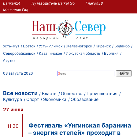
Байкал24
Путеводитель Baikal Go
Глагол38
Монголия Гид
Усть-Кут
Братск
Усть-Илимск
Железногорск
Киренск
Бодайбо
Северобайкальск
Казачинское
Иркутская область
Бурятия
Якутия
08 августа 2026
Все новости
Власть
Общество
Происшествия
Культура
Спорт
Экономика
Образование
27 июля
Фестиваль «Унгинская баранина
11:20
– энергия степей» проходит в