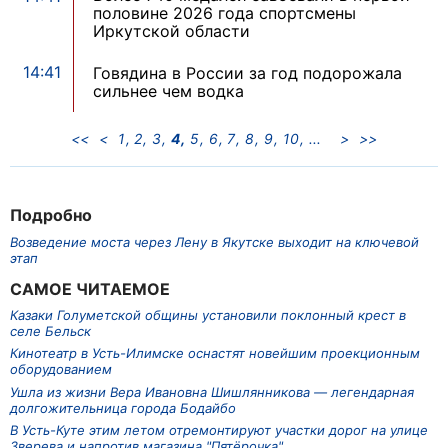
половине 2026 года спортсмены
Иркутской области
14:41
Говядина в России за год подорожала
сильнее чем водка
<<
<
1
2
3
4
5
6
7
8
9
10
>
>>
Подробно
Возведение моста через Лену в Якутске выходит на ключевой
этап
САМОЕ ЧИТАЕМОЕ
Казаки Голуметской общины установили поклонный крест в
селе Бельск
Кинотеатр в Усть-Илимске оснастят новейшим проекционным
оборудованием
Ушла из жизни Вера Ивановна Шишлянникова — легендарная
долгожительница города Бодайбо
В Усть-Куте этим летом отремонтируют участки дорог на улице
Зверева и напротив магазина "Пятёрочка"