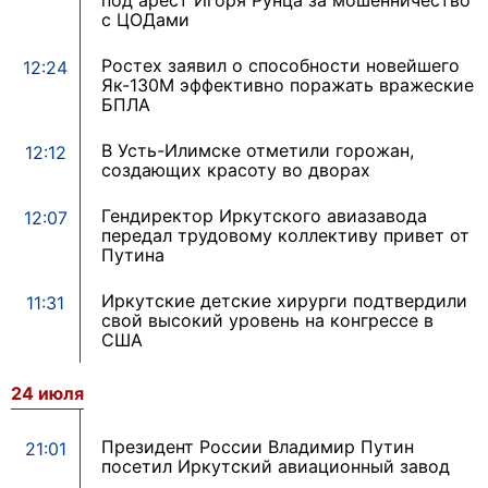
под арест Игоря Рунца за мошенничество
с ЦОДами
Ростех заявил о способности новейшего
12:24
Як-130М эффективно поражать вражеские
БПЛА
В Усть-Илимске отметили горожан,
12:12
создающих красоту во дворах
Гендиректор Иркутского авиазавода
12:07
передал трудовому коллективу привет от
Путина
Иркутские детские хирурги подтвердили
11:31
свой высокий уровень на конгрессе в
США
24 июля
Президент России Владимир Путин
21:01
посетил Иркутский авиационный завод