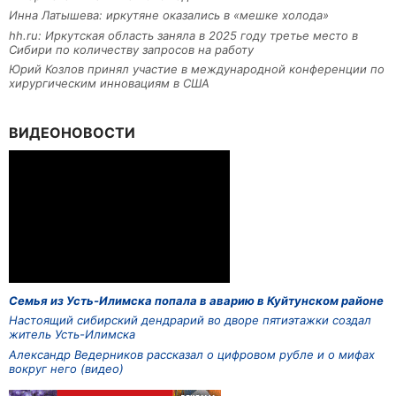
Инна Латышева: иркутяне оказались в «мешке холода»
hh.ru: Иркутская область заняла в 2025 году третье место в
Сибири по количеству запросов на работу
Юрий Козлов принял участие в международной конференции по
хирургическим инновациям в США
ВИДЕОНОВОСТИ
Семья из Усть-Илимска попала в аварию в Куйтунском районе
Настоящий сибирский дендрарий во дворе пятиэтажки создал
житель Усть-Илимска
Александр Ведерников рассказал о цифровом рубле и о мифах
вокруг него (видео)