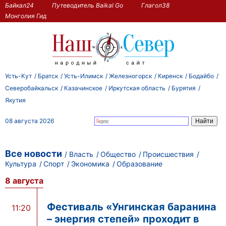
Байкал24
Путеводитель Baikal Go
Глагол38
Монголия Гид
Усть-Кут
Братск
Усть-Илимск
Железногорск
Киренск
Бодайбо
Северобайкальск
Казачинское
Иркутская область
Бурятия
Якутия
08 августа 2026
Все новости
Власть
Общество
Происшествия
Культура
Спорт
Экономика
Образование
8 августа
Фестиваль «Унгинская баранина
11:20
– энергия степей» проходит в