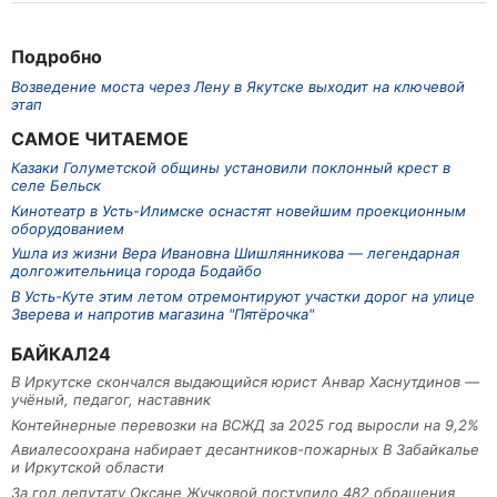
Подробно
Возведение моста через Лену в Якутске выходит на ключевой
этап
САМОЕ ЧИТАЕМОЕ
Казаки Голуметской общины установили поклонный крест в
селе Бельск
Кинотеатр в Усть-Илимске оснастят новейшим проекционным
оборудованием
Ушла из жизни Вера Ивановна Шишлянникова — легендарная
долгожительница города Бодайбо
В Усть-Куте этим летом отремонтируют участки дорог на улице
Зверева и напротив магазина "Пятёрочка"
БАЙКАЛ24
В Иркутске скончался выдающийся юрист Анвар Хаснутдинов —
учёный, педагог, наставник
Контейнерные перевозки на ВСЖД за 2025 год выросли на 9,2%
Авиалесоохрана набирает десантников-пожарных В Забайкалье
и Иркутской области
За год депутату Оксане Жучковой поступило 482 обращения