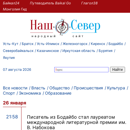
Байкал24
Путеводитель Baikal Go
Глагол38
Монголия Гид
Усть-Кут
Братск
Усть-Илимск
Железногорск
Киренск
Бодайбо
Северобайкальск
Казачинское
Иркутская область
Бурятия
Якутия
07 августа 2026
Все новости
Власть
Общество
Происшествия
Культура
Спорт
Экономика
Образование
26 января
21:58
Писатель из Бодайбо стал лауреатом
международной литературной премии им.
В. Набокова