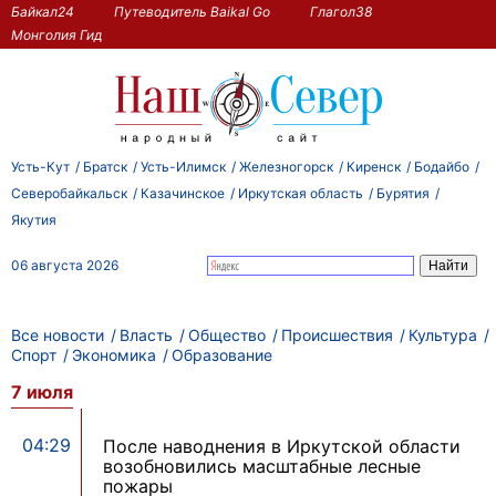
Байкал24
Путеводитель Baikal Go
Глагол38
Монголия Гид
Усть-Кут
Братск
Усть-Илимск
Железногорск
Киренск
Бодайбо
Северобайкальск
Казачинское
Иркутская область
Бурятия
Якутия
06 августа 2026
Все новости
Власть
Общество
Происшествия
Культура
Спорт
Экономика
Образование
7 июля
04:29
После наводнения в Иркутской области
возобновились масштабные лесные
пожары