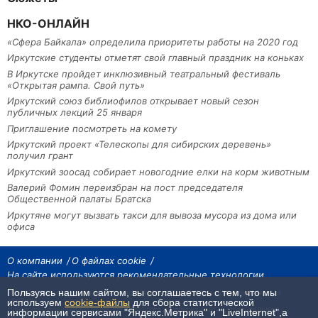
НКО-ОНЛАЙН
«Сфера Байкала» определила приоритеты работы на 2020 год
Иркутские студенты отметят свой главный праздник на коньках
В Иркутске пройдет инклюзивный театральный фестиваль
«Открытая рампа. Свой путь»
Иркутский союз библиофилов открывает новый сезон
публичных лекций 25 января
Приглашение посмотреть на комету
Иркутский проект «Телескопы для сибирских деревень»
получил грант
Иркутский зоосад собирает новогодние елки на корм животным
Валерий Фомин переизбран на пост председателя
Общественной палаты Братска
Иркутяне могут вызвать такси для вывоза мусора из дома или
офиса
О компании
О файлах cookie
На сайте используются рекомендательные технологии
Пользуясь нашим сайтом, вы соглашаетесь с тем, что мы
На сайте размещаются материалы ИА «Наш Север». Все права охраняются
законом.
используем
cookie-файлы
для сбора статистической
При использовании материалов агентства на других сайтах, обязательна
информации сервисами "Яндекс.Метрика" и "LiveInternet",а
гиперссылка.