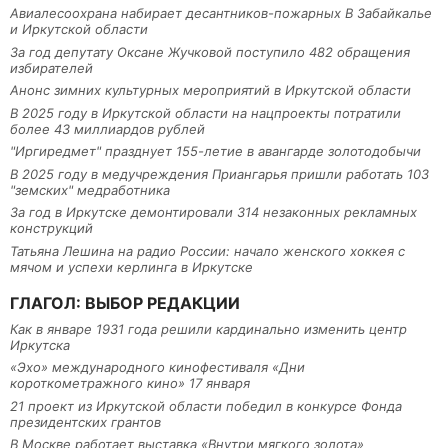
Авиалесоохрана набирает десантников-пожарных В Забайкалье
и Иркутской области
За год депутату Оксане Жучковой поступило 482 обращения
избирателей
Анонс зимних культурных мероприятий в Иркутской области
В 2025 году в Иркутской области на нацпроекты потратили
более 43 миллиардов рублей
"Иргиредмет" празднует 155-летие в авангарде золотодобычи
В 2025 году в медучреждения Приангарья пришли работать 103
"земских" медработника
За год в Иркутске демонтировали 314 незаконных рекламных
конструкций
Татьяна Лешина на радио России: начало женского хоккея с
мячом и успехи керлинга в Иркутске
ГЛАГОЛ: ВЫБОР РЕДАКЦИИ
Как в январе 1931 года решили кардинально изменить центр
Иркутска
«Эхо» международного кинофестиваля «Дни
короткометражного кино» 17 января
21 проект из Иркутской области победил в конкурсе Фонда
президентских грантов
В Москве работает выставка «Внутри мягкого золота»