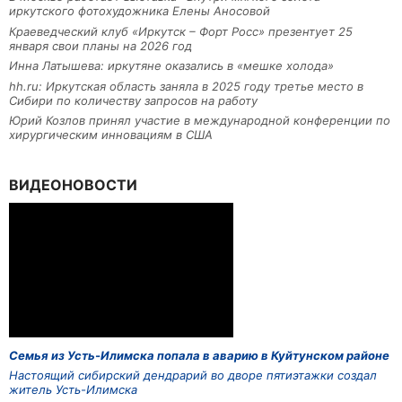
иркутского фотохудожника Елены Аносовой
Краеведческий клуб «Иркутск – Форт Росс» презентует 25
января свои планы на 2026 год
Инна Латышева: иркутяне оказались в «мешке холода»
hh.ru: Иркутская область заняла в 2025 году третье место в
Сибири по количеству запросов на работу
Юрий Козлов принял участие в международной конференции по
хирургическим инновациям в США
ВИДЕОНОВОСТИ
Семья из Усть-Илимска попала в аварию в Куйтунском районе
Настоящий сибирский дендрарий во дворе пятиэтажки создал
житель Усть-Илимска