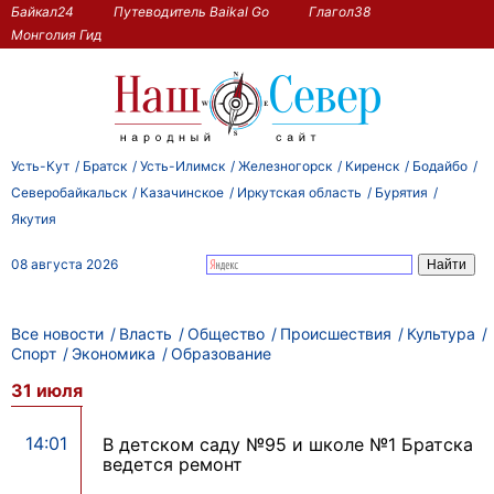
Байкал24
Путеводитель Baikal Go
Глагол38
Монголия Гид
Усть-Кут
Братск
Усть-Илимск
Железногорск
Киренск
Бодайбо
Северобайкальск
Казачинское
Иркутская область
Бурятия
Якутия
08 августа 2026
Все новости
Власть
Общество
Происшествия
Культура
Спорт
Экономика
Образование
31 июля
14:01
В детском саду №95 и школе №1 Братска
ведется ремонт