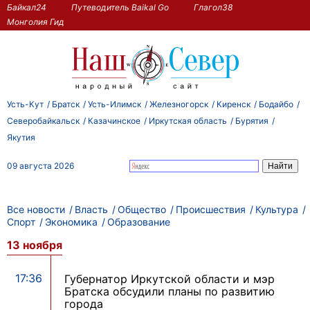
Байкал24
Путеводитель Baikal Go
Глагол38
Монголия Гид
Усть-Кут
Братск
Усть-Илимск
Железногорск
Киренск
Бодайбо
Северобайкальск
Казачинское
Иркутская область
Бурятия
Якутия
09 августа 2026
Все новости
Власть
Общество
Происшествия
Культура
Спорт
Экономика
Образование
13 ноября
17:36
Губернатор Иркутской области и мэр
Братска обсудили планы по развитию
города