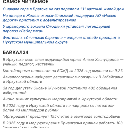
САМОЕ ЧИТАЕМОЕ
С начала года в Братске на газ перевели 131 частный жилой дом
На въезде в Железногорск-Илимский подрядчик АО «Новые
дороги» приступил к асфальтированию
У мраморного вокзала Слюдянки установят легендарный
паровоз «Лебедянка»
Фестиваль «Унгинская баранина – энергия степей» проходит в
Нукутском муниципальном округе
БАЙКАЛ24
В Иркутске скончался выдающийся юрист Анвар Хаснутдинов —
учёный, педагог, наставник
Контейнерные перевозки на ВСЖД за 2025 год выросли на 9,2%
Авиалесоохрана набирает десантников-пожарных В Забайкалье
и Иркутской области
За год депутату Оксане Жучковой поступило 482 обращения
избирателей
Анонс зимних культурных мероприятий в Иркутской области
В 2025 году в Иркутской области на нацпроекты потратили
более 43 миллиардов рублей
"Иргиредмет" празднует 155-летие в авангарде золотодобычи
В 2025 году в медучреждения Приангарья пришли работать 103
"земских" медработника