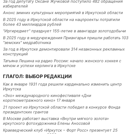
За год депутату Оксане Жучковой поступило 482 обращения
избирателей
Анонс зимних культурных мероприятий в Иркутской области
В 2025 году в Иркутской области на нацпроекты потратили
более 43 миллиардов рублей
"Иргиредмет" празднует 155-летие в авангарде золотодобычи
В 2025 году в медучреждения Приангарья пришли работать 103
"земских" медработника
За год в Иркутске демонтировали 314 незаконных рекламных
конструкций
Татьяна Лешина на радио России: начало женского хоккея с
мячом и успехи керлинга в Иркутске
ГЛАГОЛ: ВЫБОР РЕДАКЦИИ
Как в январе 1931 года решили кардинально изменить центр
Иркутска
«Эхо» международного кинофестиваля «Дни
короткометражного кино» 17 января
21 проект из Иркутской области победил в конкурсе Фонда
президентских грантов
В Москве работает выставка «Внутри мягкого золота»
иркутского фотохудожника Елены Аносовой
Краеведческий клуб «Иркутск – Форт Росс» презентует 25