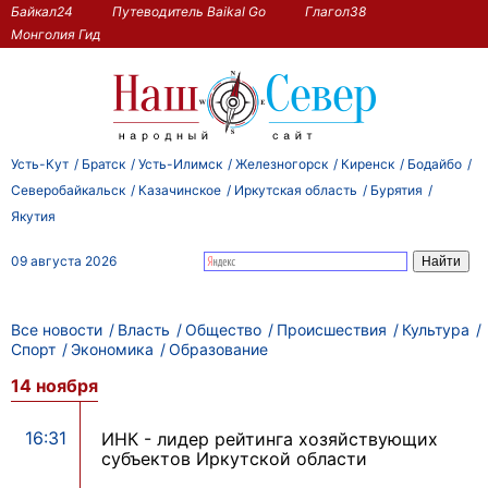
Байкал24
Путеводитель Baikal Go
Глагол38
Монголия Гид
Усть-Кут
Братск
Усть-Илимск
Железногорск
Киренск
Бодайбо
Северобайкальск
Казачинское
Иркутская область
Бурятия
Якутия
09 августа 2026
Все новости
Власть
Общество
Происшествия
Культура
Спорт
Экономика
Образование
14 ноября
16:31
ИНК - лидер рейтинга хозяйствующих
субъектов Иркутской области