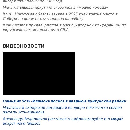
января свои планы на 2026 год
Инна Латышева: иркутяне оказались в «мешке холода»
hh.ru: Иркутская область заняла в 2025 году третье место в
Сибири по количеству запросов на работу
Юрий Козлов принял участие в международной конференции по
хирургическим инновациям в США
ВИДЕОНОВОСТИ
Семья из Усть-Илимска попала в аварию в Куйтунском районе
Настоящий сибирский дендрарий во дворе пятиэтажки создал
житель Усть-Илимска
Александр Ведерников рассказал о цифровом рубле и о мифах
вокруг него (видео)