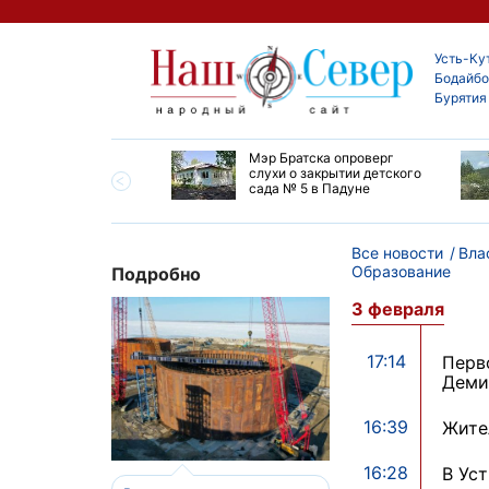
Усть-Ку
Бодайбо
Бурятия
утской области
Мэр Братска опроверг
ают дороги до
слухи о закрытии детского
ска
сада № 5 в Падуне
Все новости
Вла
Образование
Подробно
3 февраля
17:14
Перв
Деми
16:39
Жите
16:28
В Ус