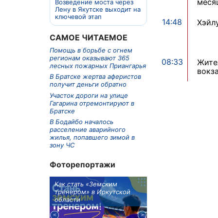
меся
Возведение моста через
Лену в Якутске выходит на
ключевой этап
14:48
Хэйл
САМОЕ ЧИТАЕМОЕ
Помощь в борьбе с огнем
регионам оказывают 365
08:33
Жите
лесных пожарных Приангарья
вокз
В Братске жертва аферистов
получит деньги обратно
Участок дороги на улице
Гагарина отремонтируют в
Братске
В Бодайбо началось
расселение аварийного
жилья, попавшего зимой в
зону ЧС
Фоторепортажи
м в 9
Как стать «Земским
Три охотника за че
ублей получит
тренером» в Иркутской
пропали в Киренско
тельное
области
районе
из Иркутской