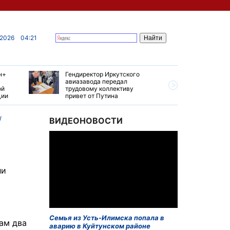
 2026
04:21
н+
Гендиректор Иркутского
Иркутски
авиазавода передал
подтверд
ой
трудовому коллективу
уровень 
ции
привет от Путина
США
ВИДЕОНОВОСТИ
ли
Семья из Усть-Илимска попала в
ам два
аварию в Куйтунском районе