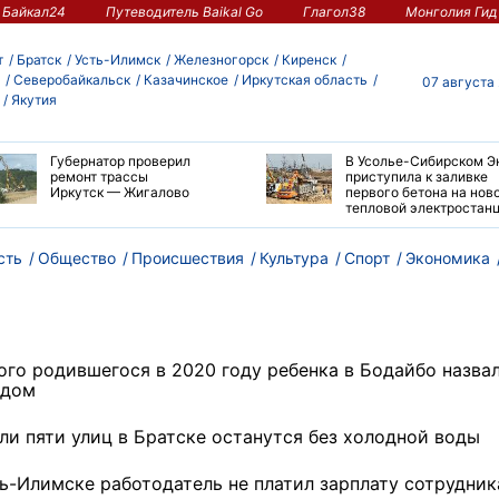
Байкал24
Путеводитель Baikal Go
Глагол38
Монголия Гид
т
Братск
Усть-Илимск
Железногорск
Киренск
Северобайкальск
Казачинское
Иркутская область
07 августа
Якутия
Губернатор проверил
В Усолье-Сибирском Э
ремонт трассы
приступила к заливке
Иркутск — Жигалово
первого бетона на нов
тепловой электростан
сть
Общество
Происшествия
Культура
Спорт
Экономика
ого родившегося в 2020 году ребенка в Бодайбо назва
дом
ли пяти улиц в Братске останутся без холодной воды
ть-Илимске работодатель не платил зарплату сотрудник