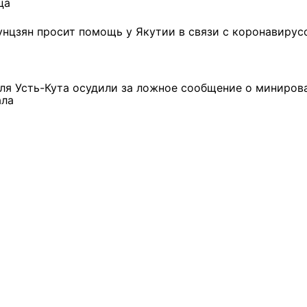
ца
унцзян просит помощь у Якутии в связи с коронавирус
ля Усть-Кута осудили за ложное сообщение о миниров
ала
ремшой
Льготный заём в 9
Как стать «Земским
м
миллионов рублей получит
тренером» в Иркутской
машиностроительное
области
предприятие из Иркутской
области