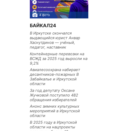
4 фото
3 фото
БАЙКАЛ24
В Иркутске скончался
выдающийся юрист Анвар
Хаснутдинов — учёный,
педагог, наставник
Контейнерные перевозки на
ВСЖД за 2025 год выросли на
9,2%
Авиалесоохрана набирает
десантников-пожарных В
Забайкалье и Иркутской
области
За год депутату Оксане
Жучковой поступило 482
обращения избирателей
Анонс зимних культурных
мероприятий в Иркутской
области
В 2025 году в Иркутской
области на нацпроекты