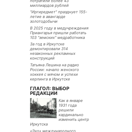
потратили более 43
миллиардов рублей
"Иргиредмет" празднует 155-
летие в авангарде
золотодобычи
В 2025 году в медучреждения
Приангарья пришли работать
103 "земских" медработника
За год в Иркутске
демонтировали 314
незаконных рекламных
конструкций
Татьяна Лешина на радио
России: начало женского
хоккея с мячом и успехи
керлинга в Иркутске
ГЛАГОЛ: ВЫБОР
РЕДАКЦИИ
Как в январе
1931 года
решили
кардинально
изменить центр
Иркутска
«Эхо» международного