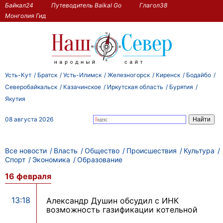
Байкал24
Путеводитель Baikal Go
Глагол38
Монголия Гид
Усть-Кут
Братск
Усть-Илимск
Железногорск
Киренск
Бодайбо
Северобайкальск
Казачинское
Иркутская область
Бурятия
Якутия
08 августа 2026
Все новости
Власть
Общество
Происшествия
Культура
Спорт
Экономика
Образование
16 февраля
13:18
Александр Душин обсудил с ИНК
возможность газификации котельной