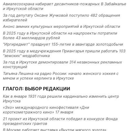
Авиалесоохрана набирает десантников-пожарных В Забайкалье
и Иркутской области
За год депутату Оксане Жучковой поступило 482 обращения
избирателей
Анонс зимних культурных мероприятий в Иркутской области
В 2025 году в Иркутской области на нацпроекты потратили
более 43 миллиардов рублей
"Иргиредмет" празднует 155-летие в авангарде золотодобычи
В 2025 году в медучреждения Приангарья пришли работать 103
"земских" медработника
За год в Иркутске демонтировали 314 незаконных рекламных
конструкций
Татьяна Лешина на радио России: начало женского хоккея с
мячом и успехи керлинга в Иркутске
ГЛАГОЛ: ВЫБОР РЕДАКЦИИ
Как в январе 1931 года решили кардинально изменить центр
Иркутска
«Эхо» международного кинофестиваля «Дни
короткометражного кино» 17 января
21 проект из Иркутской области победил в конкурсе Фонда
президентских грантов
В Москве работает выставка «Внутри мягкого золота»