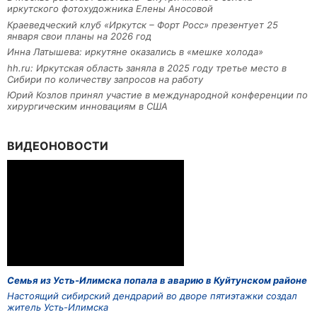
иркутского фотохудожника Елены Аносовой
Краеведческий клуб «Иркутск – Форт Росс» презентует 25
января свои планы на 2026 год
Инна Латышева: иркутяне оказались в «мешке холода»
hh.ru: Иркутская область заняла в 2025 году третье место в
Сибири по количеству запросов на работу
Юрий Козлов принял участие в международной конференции по
хирургическим инновациям в США
ВИДЕОНОВОСТИ
Семья из Усть-Илимска попала в аварию в Куйтунском районе
Настоящий сибирский дендрарий во дворе пятиэтажки создал
житель Усть-Илимска