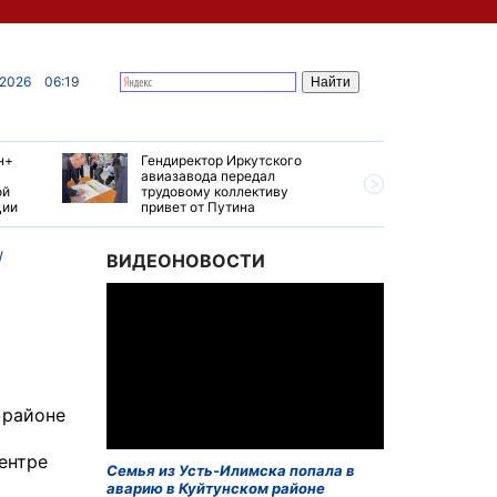
 2026
06:19
н+
Гендиректор Иркутского
Иркутски
авиазавода передал
подтверд
ой
трудовому коллективу
уровень 
ции
привет от Путина
США
ВИДЕОНОВОСТИ
 районе
ентре
Семья из Усть-Илимска попала в
аварию в Куйтунском районе