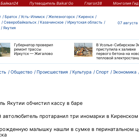
Байкал24
Путеводитель Baikal Go
Глагол38
Монголия Гид
т
Братск
Усть-Илимск
Железногорск
Киренск
Северобайкальск
Казачинское
Иркутская область
07 августа
Якутия
Губернатор проверил
В Усолье-Сибирском Э
ремонт трассы
приступила к заливке
Иркутск — Жигалово
первого бетона на нов
тепловой электростан
сть
Общество
Происшествия
Культура
Спорт
Экономика
ль Якутии обчистил кассу в баре
 автолюбитель протаранил три иномарки в Киренском
рожденную малышку нашли в сумке в перинатальном ц
ска