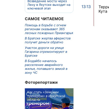
Возведение моста через
Лену в Якутске выходит на
13:13
Терр
ключевой этап
Кута
САМОЕ ЧИТАЕМОЕ
Помощь в борьбе с огнем
регионам оказывают 365
лесных пожарных Приангарья
В Братске жертва аферистов
получит деньги обратно
Участок дороги на улице
Гагарина отремонтируют в
Братске
В Бодайбо началось
расселение аварийного
жилья, попавшего зимой в
зону ЧС
Фоторепортажи
м в 9
Как стать «Земским
Три охотника за че
ублей получит
тренером» в Иркутской
пропали в Киренско
тельное
области
районе
из Иркутской