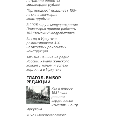
потратили более 43
миллиардов рублей
"Иргиредмет" празднует 155-
летие в авангарде
золотодобычи
В 2025 году в медучреждения
Приангарья пришли работать
103 "земских" медработника
За год в Иркутске
демонтировали 314
незаконных рекламных
конструкций
Татьяна Лешина на радио
России: начало женского
хоккея с мячом и успехи
керлинга в Иркутске
ГЛАГОЛ: ВЫБОР
РЕДАКЦИИ
Как в январе
1931 года
решили
кардинально
изменить центр
Иркутска
«Эхо» международного