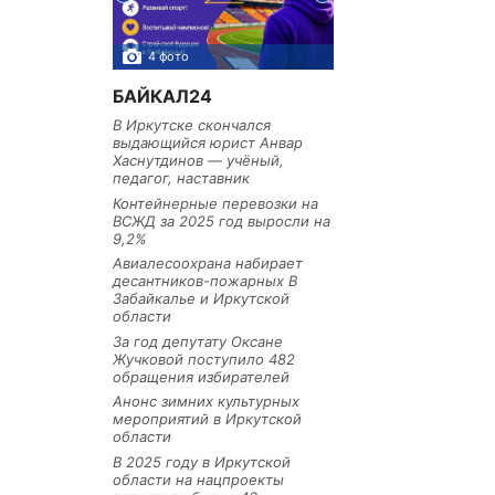
4 фото
3 фото
БАЙКАЛ24
В Иркутске скончался
выдающийся юрист Анвар
Хаснутдинов — учёный,
педагог, наставник
Контейнерные перевозки на
ВСЖД за 2025 год выросли на
9,2%
Авиалесоохрана набирает
десантников-пожарных В
Забайкалье и Иркутской
области
За год депутату Оксане
Жучковой поступило 482
обращения избирателей
Анонс зимних культурных
мероприятий в Иркутской
области
В 2025 году в Иркутской
области на нацпроекты