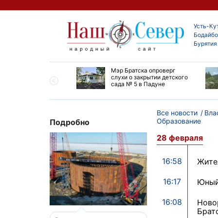
Усть-Ку
Бодайбо
Бурятия
утской области
Мэр Братска опроверг
ают дороги до
слухи о закрытии детского
ска
сада № 5 в Падуне
Все новости
Вла
Образование
Подробно
28 февраля
16:58
Жите
16:17
Юный
16:08
Ново
Брат