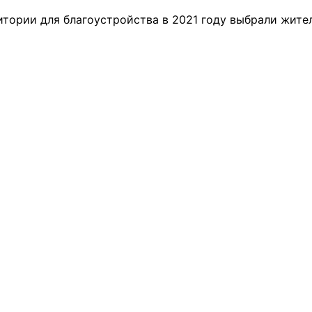
итории для благоустройства в 2021 году выбрали жите
ремшой
Льготный заём в 9
Как стать «Земским
м
миллионов рублей получит
тренером» в Иркутской
машиностроительное
области
предприятие из Иркутской
области