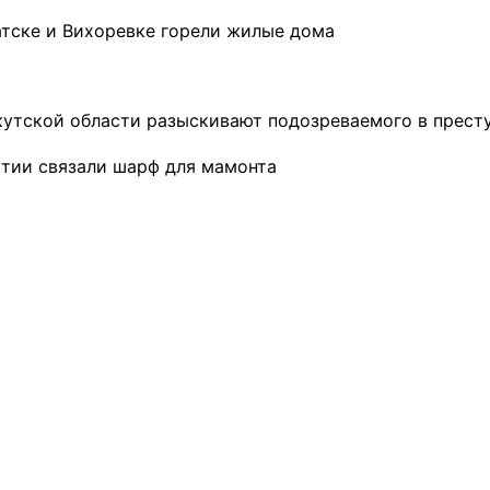
атске и Вихоревке горели жилые дома
кутской области разыскивают подозреваемого в прест
утии связали шарф для мамонта
ремшой
Льготный заём в 9
Как стать «Земским
м
миллионов рублей получит
тренером» в Иркутской
машиностроительное
области
предприятие из Иркутской
области