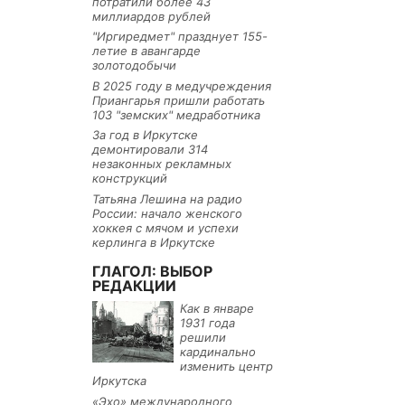
потратили более 43
миллиардов рублей
"Иргиредмет" празднует 155-
летие в авангарде
золотодобычи
В 2025 году в медучреждения
Приангарья пришли работать
103 "земских" медработника
За год в Иркутске
демонтировали 314
незаконных рекламных
конструкций
Татьяна Лешина на радио
России: начало женского
хоккея с мячом и успехи
керлинга в Иркутске
ГЛАГОЛ: ВЫБОР
РЕДАКЦИИ
Как в январе
1931 года
решили
кардинально
изменить центр
Иркутска
«Эхо» международного