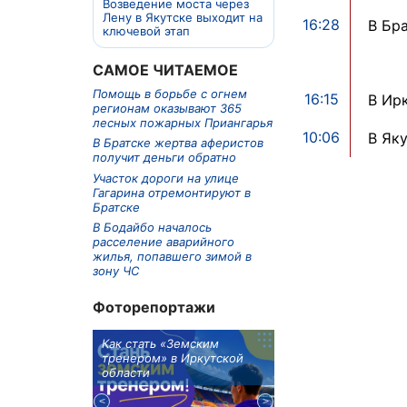
Возведение моста через
Лену в Якутске выходит на
16:28
В Бр
ключевой этап
САМОЕ ЧИТАЕМОЕ
Помощь в борьбе с огнем
16:15
В Ир
регионам оказывают 365
лесных пожарных Приангарья
10:06
В Як
В Братске жертва аферистов
получит деньги обратно
Участок дороги на улице
Гагарина отремонтируют в
Братске
В Бодайбо началось
расселение аварийного
жилья, попавшего зимой в
зону ЧС
Фоторепортажи
м в 9
Как стать «Земским
Три охотника за че
ублей получит
тренером» в Иркутской
пропали в Киренско
тельное
области
районе
из Иркутской