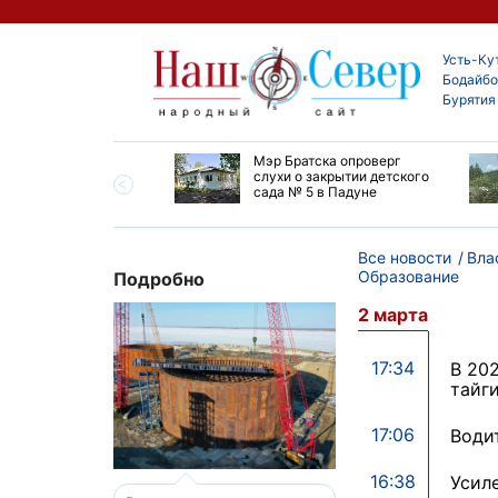
Усть-Ку
Бодайбо
Бурятия
утской области
Мэр Братска опроверг
ают дороги до
слухи о закрытии детского
ска
сада № 5 в Падуне
Все новости
Вла
Образование
Подробно
2 марта
17:34
В 20
тайг
17:06
Води
16:38
Усил