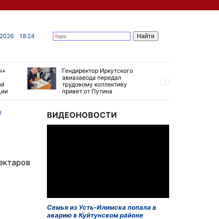
 2026
18:24
н+
Гендиректор Иркутского
Иркутски
авиазавода передал
подтверд
ой
трудовому коллективу
уровень 
ции
привет от Путина
США
ВИДЕОНОВОСТИ
гектаров
Семья из Усть-Илимска попала в
аварию в Куйтунском районе