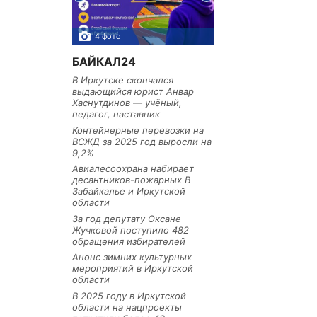
4 фото
3 фото
БАЙКАЛ24
В Иркутске скончался
выдающийся юрист Анвар
Хаснутдинов — учёный,
педагог, наставник
Контейнерные перевозки на
ВСЖД за 2025 год выросли на
9,2%
Авиалесоохрана набирает
десантников-пожарных В
Забайкалье и Иркутской
области
За год депутату Оксане
Жучковой поступило 482
обращения избирателей
Анонс зимних культурных
мероприятий в Иркутской
области
В 2025 году в Иркутской
области на нацпроекты