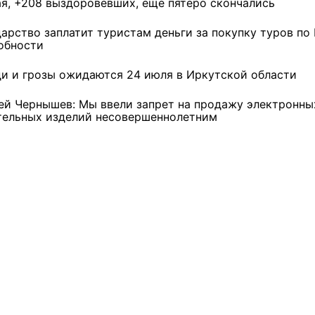
ая, +208 выздоровевших, ещё пятеро скончались
3 фото
4 фото
дарство заплатит туристам деньги за покупку туров по 
обности
и и грозы ожидаются 24 июля в Иркутской области
ей Чернышев: Мы ввели запрет на продажу электронны
тельных изделий несовершеннолетним