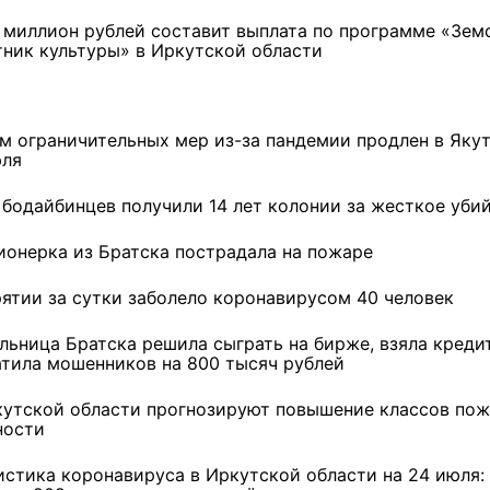
 миллион рублей составит выплата по программе «Зем
тник культуры» в Иркутской области
м ограничительных мер из-за пандемии продлен в Яку
юля
 бодайбинцев получили 14 лет колонии за жесткое уби
ионерка из Братска пострадала на пожаре
рятии за сутки заболело коронавирусом 40 человек
льница Братска решила сыграть на бирже, взяла креди
атила мошенников на 800 тысяч рублей
ремшой
Льготный заём в 9
Как стать «Земским
кутской области прогнозируют повышение классов по
м
миллионов рублей получит
тренером» в Иркутской
ности
машиностроительное
области
предприятие из Иркутской
области
истика коронавируса в Иркутской области на 24 июля: