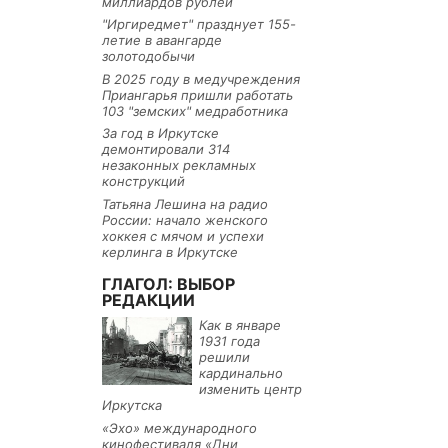
миллиардов рублей
"Иргиредмет" празднует 155-
летие в авангарде
золотодобычи
В 2025 году в медучреждения
Приангарья пришли работать
103 "земских" медработника
За год в Иркутске
демонтировали 314
незаконных рекламных
конструкций
Татьяна Лешина на радио
России: начало женского
хоккея с мячом и успехи
керлинга в Иркутске
ГЛАГОЛ: ВЫБОР
РЕДАКЦИИ
Как в январе
1931 года
решили
кардинально
изменить центр
Иркутска
«Эхо» международного
кинофестиваля «Дни