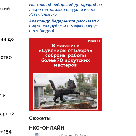
Настоящий сибирский дендрарий во
ский
дворе пятиэтажки создал житель
Усть-Илимска
Александр Ведерников рассказал о
цифровом рубле и о мифах вокруг
него (видео)
тии до
йство
т и
жарной
Сюжеты
НКО-ОНЛАЙН
 +164
«Сфера Байкала»