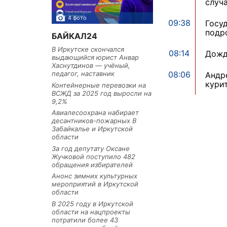
случ
4 фото
3 фото
09:38
Госу
подр
БАЙКАЛ24
В Иркутске скончался
08:14
Дожд
выдающийся юрист Анвар
Хаснутдинов — учёный,
08:06
педагог, наставник
Андр
кури
Контейнерные перевозки на
ВСЖД за 2025 год выросли на
9,2%
Авиалесоохрана набирает
десантников-пожарных В
Забайкалье и Иркутской
области
За год депутату Оксане
Жучковой поступило 482
обращения избирателей
Анонс зимних культурных
мероприятий в Иркутской
области
В 2025 году в Иркутской
области на нацпроекты
потратили более 43