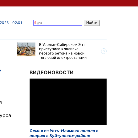
 2026
02:01
В Усолье-Сибирском Эн+
Гендирек
приступила к заливке
авиазаво
первого бетона на новой
трудовом
тепловой электростанции
привет о
ВИДЕОНОВОСТИ
я
курса
Семья из Усть-Илимска попала в
аварию в Куйтунском районе