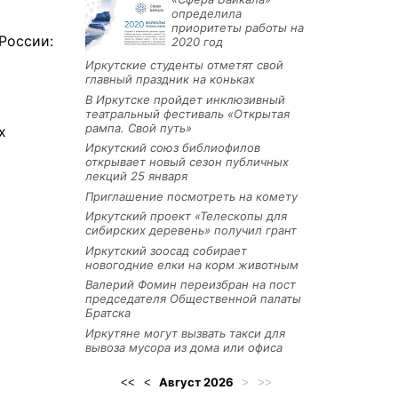
определила
приоритеты работы на
России:
2020 год
Иркутские студенты отметят свой
главный праздник на коньках
В Иркутске пройдет инклюзивный
театральный фестиваль «Открытая
рампа. Свой путь»
х
Иркутский союз библиофилов
открывает новый сезон публичных
лекций 25 января
Приглашение посмотреть на комету
Иркутский проект «Телескопы для
сибирских деревень» получил грант
Иркутский зоосад собирает
новогодние елки на корм животным
Валерий Фомин переизбран на пост
председателя Общественной палаты
Братска
Иркутяне могут вызвать такси для
вывоза мусора из дома или офиса
Август
2026
<<
<
>
>>