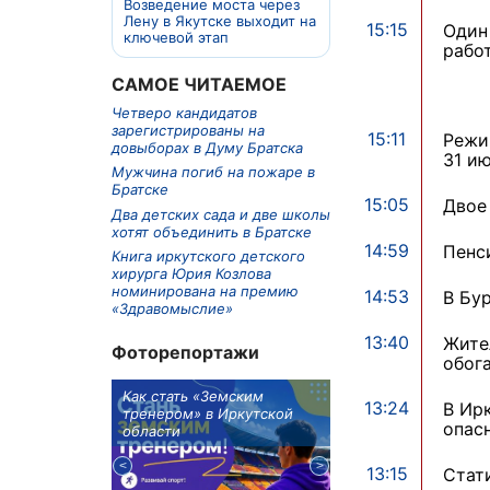
Возведение моста через
Лену в Якутске выходит на
15:15
Один
ключевой этап
рабо
САМОЕ ЧИТАЕМОЕ
Четверо кандидатов
зарегистрированы на
15:11
Режи
довыборах в Думу Братска
31 и
Мужчина погиб на пожаре в
Братске
15:05
Двое
Два детских сада и две школы
хотят объединить в Братске
14:59
Пенс
Книга иркутского детского
хирурга Юрия Козлова
номинирована на премию
14:53
В Бу
«Здравомыслие»
13:40
Жите
Фоторепортажи
обог
м в 9
Как стать «Земским
Три охотника за че
13:24
В Ир
ублей получит
тренером» в Иркутской
пропали в Киренско
опас
тельное
области
районе
из Иркутской
13:15
Стат