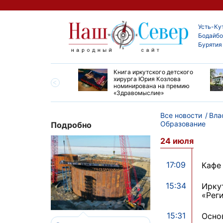
Усть-Ку
Бодайбо
Бурятия
ие забеги и взрослые
Книга иркутского детского
ы большой эстафеты
хирурга Юрия Козлова
олюса»
номинирована на премию
«Здравомыслие»
Все новости
Вла
Образование
Подробно
24 июля
17:09
Кафе
15:34
Ирку
«Рег
15:31
Осно