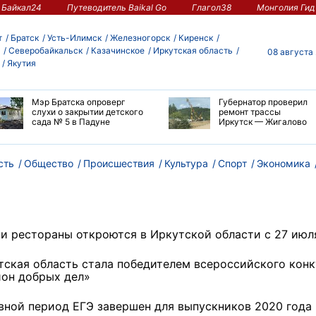
Байкал24
Путеводитель Baikal Go
Глагол38
Монголия Гид
т
Братск
Усть-Илимск
Железногорск
Киренск
Северобайкальск
Казачинское
Иркутская область
08 августа
Якутия
Мэр Братска опроверг
Губернатор проверил
слухи о закрытии детского
ремонт трассы
сада № 5 в Падуне
Иркутск — Жигалово
сть
Общество
Происшествия
Культура
Спорт
Экономика
 и рестораны откроются в Иркутской области с 27 июл
тская область стала победителем всероссийского кон
ион добрых дел»
вной период ЕГЭ завершен для выпускников 2020 года