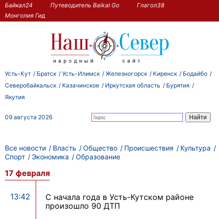
Байкал24
Путеводитель Baikal Go
Глагол38
Монголия Гид
Усть-Кут
Братск
Усть-Илимск
Железногорск
Киренск
Бодайбо
Северобайкальск
Казачинское
Иркутская область
Бурятия
Якутия
09 августа 2026
Все новости
Власть
Общество
Происшествия
Культура
Спорт
Экономика
Образование
17 февраля
13:42
С начала года в Усть-Кутском районе
произошло 90 ДТП