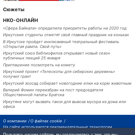
Сюжеты
НКО-ОНЛАЙН
«Сфера Байкала» определила приоритеты работы на 2020 год
Иркутские студенты отметят свой главный праздник на коньках
В Иркутске пройдет инклюзивный театральный фестиваль
«Открытая рампа. Свой путь»
Иркутский союз библиофилов открывает новый сезон
публичных лекций 25 января
Приглашение посмотреть на комету
Иркутский проект «Телескопы для сибирских деревень»
получил грант
Иркутский зоосад собирает новогодние елки на корм животным
Валерий Фомин переизбран на пост председателя
Общественной палаты Братска
Иркутяне могут вызвать такси для вывоза мусора из дома или
офиса
О компании
О файлах cookie
На сайте используются рекомендательные технологии
Пользуясь нашим сайтом, вы соглашаетесь с тем, что мы
На сайте размещаются материалы ИА «Наш Север». Все права охраняются