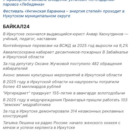
паровоз «Лебедянка»
Фестиваль «Унгинская баранина – энергия степей» проходит в
Нукутском муниципальном округе
БАЙКАЛ24
В Иркутске скончался выдающийся юрист Анвар Хаснутдинов —
учёный, педагог, наставник
Контейнерные перевозки на ВСЖД за 2025 год выросли на 9,2%
Авиалесоохрана набирает десантников-пожарных В Забайкалье
и Иркутской области
За год депутату Оксане Жучковой поступило 482 обращения
избирателей
Анонс зимних культурных мероприятий в Иркутской области
В 2025 году в Иркутской области на нацпроекты потратили
более 43 миллиардов рублей
"Иргиредмет" празднует 155-летие в авангарде золотодобычи
В 2025 году в медучреждения Приангарья пришли работать 103
"земских" медработника
За год в Иркутске демонтировали 314 незаконных рекламных
конструкций
Татьяна Лешина на радио России: начало женского хоккея с
мячом и успехи керлинга в Иркутске