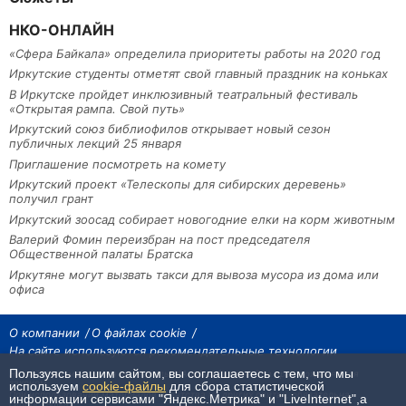
НКО-ОНЛАЙН
«Сфера Байкала» определила приоритеты работы на 2020 год
Иркутские студенты отметят свой главный праздник на коньках
В Иркутске пройдет инклюзивный театральный фестиваль
«Открытая рампа. Свой путь»
Иркутский союз библиофилов открывает новый сезон
публичных лекций 25 января
Приглашение посмотреть на комету
Иркутский проект «Телескопы для сибирских деревень»
получил грант
Иркутский зоосад собирает новогодние елки на корм животным
Валерий Фомин переизбран на пост председателя
Общественной палаты Братска
Иркутяне могут вызвать такси для вывоза мусора из дома или
офиса
О компании
О файлах cookie
На сайте используются рекомендательные технологии
Пользуясь нашим сайтом, вы соглашаетесь с тем, что мы
На сайте размещаются материалы ИА «Наш Север». Все права охраняются
законом.
используем
cookie-файлы
для сбора статистической
При использовании материалов агентства на других сайтах, обязательна
информации сервисами "Яндекс.Метрика" и "LiveInternet",а
гиперссылка.