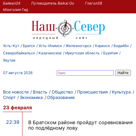
Байкал24
Путеводитель Baikal Go
Глагол38
Монголия Гид
Усть-Кут
Братск
Усть-Илимск
Железногорск
Киренск
Бодайбо
Северобайкальск
Казачинское
Иркутская область
Бурятия
Якутия
07 августа 2026
Все новости
Власть
Общество
Происшествия
Культура
Спорт
Экономика
Образование
23 февраля
22:39
В Братском районе пройдут соревнования
по подлёдному лову