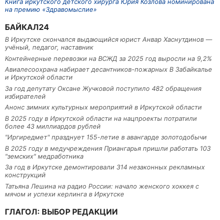
Книга иркутского детского хирурга Юрия Козлова номинирована
на премию «Здравомыслие»
БАЙКАЛ24
В Иркутске скончался выдающийся юрист Анвар Хаснутдинов —
учёный, педагог, наставник
Контейнерные перевозки на ВСЖД за 2025 год выросли на 9,2%
Авиалесоохрана набирает десантников-пожарных В Забайкалье
и Иркутской области
За год депутату Оксане Жучковой поступило 482 обращения
избирателей
Анонс зимних культурных мероприятий в Иркутской области
В 2025 году в Иркутской области на нацпроекты потратили
более 43 миллиардов рублей
"Иргиредмет" празднует 155-летие в авангарде золотодобычи
В 2025 году в медучреждения Приангарья пришли работать 103
"земских" медработника
За год в Иркутске демонтировали 314 незаконных рекламных
конструкций
Татьяна Лешина на радио России: начало женского хоккея с
мячом и успехи керлинга в Иркутске
ГЛАГОЛ: ВЫБОР РЕДАКЦИИ