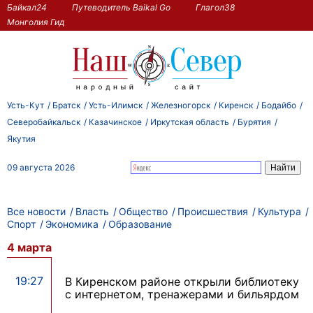
Байкал24
Путеводитель Baikal Go
Глагол38
Монголия Гид
Усть-Кут
Братск
Усть-Илимск
Железногорск
Киренск
Бодайбо
Северобайкальск
Казачинское
Иркутская область
Бурятия
Якутия
09 августа 2026
Все новости
Власть
Общество
Происшествия
Культура
Спорт
Экономика
Образование
4 марта
19:27
В Киренском районе открыли библиотеку
с интернетом, тренажерами и бильярдом