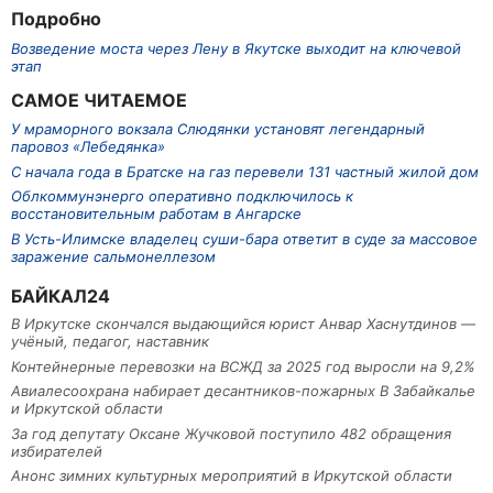
Подробно
Возведение моста через Лену в Якутске выходит на ключевой
этап
САМОЕ ЧИТАЕМОЕ
У мраморного вокзала Слюдянки установят легендарный
паровоз «Лебедянка»
С начала года в Братске на газ перевели 131 частный жилой дом
Облкоммунэнерго оперативно подключилось к
восстановительным работам в Ангарске
В Усть-Илимске владелец суши-бара ответит в суде за массовое
заражение сальмонеллезом
БАЙКАЛ24
В Иркутске скончался выдающийся юрист Анвар Хаснутдинов —
учёный, педагог, наставник
Контейнерные перевозки на ВСЖД за 2025 год выросли на 9,2%
Авиалесоохрана набирает десантников-пожарных В Забайкалье
и Иркутской области
За год депутату Оксане Жучковой поступило 482 обращения
избирателей
Анонс зимних культурных мероприятий в Иркутской области