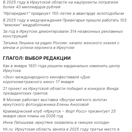
В 2025 году в Иркутской области на нацпроекты потратили
более 43 миллиардов рублей
"Иргиредмет" празднует 155-летие в авангарде золотодобычи
В 2025 году в медучреждения Приангарья пришли работать 103
"земских" медработника
За год в Иркутске демонтировали 314 незаконных рекламных
конструкций
Татьяна Лешина на радио России: начало женского хоккея с
мячом и успехи керлинга в Иркутске
ГЛАГОЛ: ВЫБОР РЕДАКЦИИ
Как в январе 1931 года решили кардинально изменить центр
Иркутска
«Эхо» международного кинофестиваля «Дни
короткометражного кино» 17 января
21 проект из Иркутской области победил в конкурсе Фонда
президентских грантов
В Москве работает выставка «Внутри мягкого золота»
иркутского фотохудожника Елены Аносовой
Краеведческий клуб «Иркутск – Форт Росс» презентует 25
января свои планы на 2026 год
Инна Латышева: иркутяне оказались в «мешке холода»
hh.ru: Иркутская область заняла в 2025 году третье место в