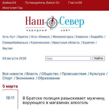
Байкал24
Путеводитель Baikal Go
Глагол38
Монголия Гид
Усть-Кут
Братск
Усть-Илимск
Железногорск
Киренск
Бодайбо
Северобайкальск
Казачинское
Иркутская область
Бурятия
Якутия
09 августа 2026
Все новости
Власть
Общество
Происшествия
Культура
Спорт
Экономика
Образование
5 марта
18:11
В Братске полиция разыскивает мужчину,
ворующего в магазинах алкоголь