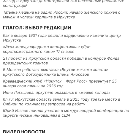
За год в Иркутске демонтировали 314 незаконных рекламных
конструкций
Татьяна Лешина на радио России: начало женского хоккея с
мячом и успехи керлинга в Иркутске
ГЛАГОЛ: ВЫБОР РЕДАКЦИИ
Как в январе 1931 года решили кардинально изменить центр
Иркутска
«Эхо» международного кинофестиваля «Дни
короткометражного кино» 17 января
21 проект из Иркутской области победил в конкурсе Фонда
президентских грантов
В Москве работает выставка «Внутри мягкого золота»
иркутского фотохудожника Елены Аносовой
Краеведческий клуб «Иркутск – Форт Росс» презентует 25
января свои планы на 2026 год
Инна Латышева: иркутяне оказались в «мешке холода»
hh.ru: Иркутская область заняла в 2025 году третье место в
Сибири по количеству запросов на работу
Юрий Козлов принял участие в международной конференции по
хирургическим инновациям в США
ВИДЕОНОВОСТИ