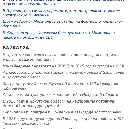
заражение сальмонеллезом
В Горячинске капитально ремонтируют центральные улицы —
Октябрьскую и Гагарина
Шоумен Азамат Мусагалиев выступил на фестивале «Унгинская
баранина»
В Железногорске-Илимском благоустраивают Мемориал в
память о погибших на СВО
БАЙКАЛ24
В Иркутске скончался выдающийся юрист Анвар Хаснутдинов —
учёный, педагог, наставник
Контейнерные перевозки на ВСЖД за 2025 год выросли на 9,2%
Авиалесоохрана набирает десантников-пожарных В Забайкалье
и Иркутской области
За год депутату Оксане Жучковой поступило 482 обращения
избирателей
Анонс зимних культурных мероприятий в Иркутской области
В 2025 году в Иркутской области на нацпроекты потратили
более 43 миллиардов рублей
"Иргиредмет" празднует 155-летие в авангарде золотодобычи
В 2025 году в медучреждения Приангарья пришли работать 103
"земских" медработника