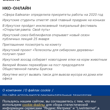
НКО-ОНЛАЙН
«Сфера Байкала» определила приоритеты работы на 2020 год
Иркутские студенты отметят свой главный праздник на коньках
В Иркутске пройдет инклюзивный театральный фестиваль
«Открытая рампа. Свой путь»
Иркутский союз библиофилов открывает новый сезон
публичных лекций 25 января
Приглашение посмотреть на комету
Иркутский проект «Телескопы для сибирских деревень»
получил грант
Иркутский зоосад собирает новогодние елки на корм животным
Валерий Фомин переизбран на пост председателя
Общественной палаты Братска
Иркутяне могут вызвать такси для вывоза мусора из дома или
офиса
О компании
О файлах cookie
На сайте используются рекомендательные технологии
Пользуясь нашим сайтом, вы соглашаетесь с тем, что мы
На сайте размещаются материалы ИА «Наш Север». Все права охраняются
законом.
используем
cookie-файлы
для сбора статистической
При использовании материалов агентства на других сайтах, обязательна
информации сервисами "Яндекс.Метрика" и "LiveInternet",а
гиперссылка.