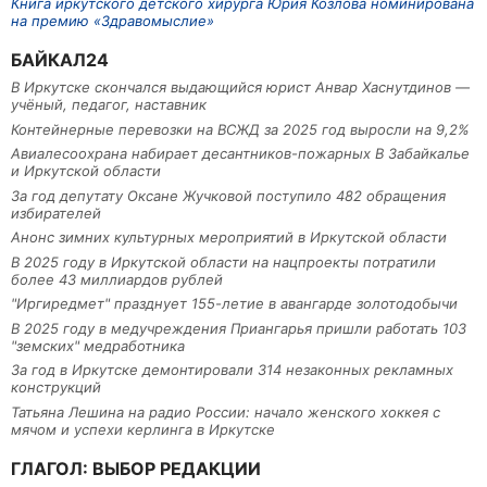
Книга иркутского детского хирурга Юрия Козлова номинирована
на премию «Здравомыслие»
БАЙКАЛ24
В Иркутске скончался выдающийся юрист Анвар Хаснутдинов —
учёный, педагог, наставник
Контейнерные перевозки на ВСЖД за 2025 год выросли на 9,2%
Авиалесоохрана набирает десантников-пожарных В Забайкалье
и Иркутской области
За год депутату Оксане Жучковой поступило 482 обращения
избирателей
Анонс зимних культурных мероприятий в Иркутской области
В 2025 году в Иркутской области на нацпроекты потратили
более 43 миллиардов рублей
"Иргиредмет" празднует 155-летие в авангарде золотодобычи
В 2025 году в медучреждения Приангарья пришли работать 103
"земских" медработника
За год в Иркутске демонтировали 314 незаконных рекламных
конструкций
Татьяна Лешина на радио России: начало женского хоккея с
мячом и успехи керлинга в Иркутске
ГЛАГОЛ: ВЫБОР РЕДАКЦИИ