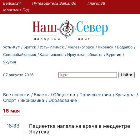
Байкал24
Путеводитель Baikal Go
Глагол38
Монголия Гид
Усть-Кут
Братск
Усть-Илимск
Железногорск
Киренск
Бодайбо
Северобайкальск
Казачинское
Иркутская область
Бурятия
Якутия
07 августа 2026
Все новости
Власть
Общество
Происшествия
Культура
Спорт
Экономика
Образование
16 мая
18:33
Пациентка напала на врача в медцентре
Якутска