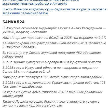
восстановительным работам в Ангарске
В Усть-Илимске владелец суши-бара ответит в суде за массовое
заражение сальмонеллезом
БАЙКАЛ24
В Иркутске скончался выдающийся юрист Анвар Хаснутдинов —
учёный, педагог, наставник
Контейнерные перевозки на ВСЖД за 2025 год выросли на 9,2%
Авиалесоохрана набирает десантников-пожарных В Забайкалье
и Иркутской области
За год депутату Оксане Жучковой поступило 482 обращения
избирателей
Анонс зимних культурных мероприятий в Иркутской области
В 2025 году в Иркутской области на нацпроекты потратили
более 43 миллиардов рублей
"Иргиредмет" празднует 155-летие в авангарде золотодобычи
В 2025 году в медучреждения Приангарья пришли работать 103
"земских" медработника
За год в Иркутске демонтировали 314 незаконных рекламных
конструкций
Татьяна Лешина на радио России: начало женского хоккея с
мячом и успехи керлинга в Иркутске