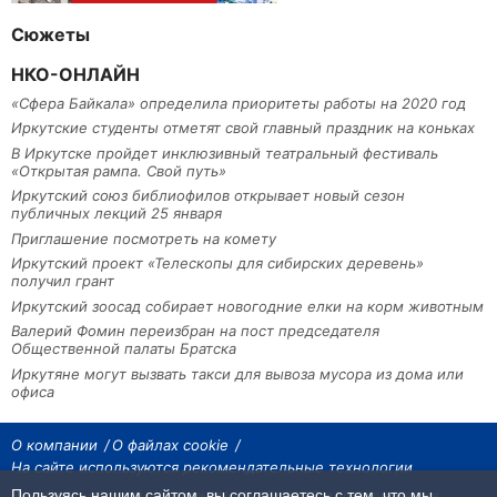
Сюжеты
НКО-ОНЛАЙН
«Сфера Байкала» определила приоритеты работы на 2020 год
Иркутские студенты отметят свой главный праздник на коньках
В Иркутске пройдет инклюзивный театральный фестиваль
«Открытая рампа. Свой путь»
Иркутский союз библиофилов открывает новый сезон
публичных лекций 25 января
Приглашение посмотреть на комету
Иркутский проект «Телескопы для сибирских деревень»
получил грант
Иркутский зоосад собирает новогодние елки на корм животным
Валерий Фомин переизбран на пост председателя
Общественной палаты Братска
Иркутяне могут вызвать такси для вывоза мусора из дома или
офиса
О компании
О файлах cookie
На сайте используются рекомендательные технологии
Пользуясь нашим сайтом, вы соглашаетесь с тем, что мы
На сайте размещаются материалы ИА «Наш Север». Все права охраняются