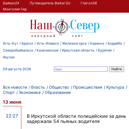
Байкал24
Путеводитель Baikal Go
Глагол38
Монголия Гид
Усть-Кут
Братск
Усть-Илимск
Железногорск
Киренск
Бодайбо
Северобайкальск
Казачинское
Иркутская область
Бурятия
Якутия
09 августа 2026
Все новости
Власть
Общество
Происшествия
Культура
Спорт
Экономика
Образование
13 июня
22:27
В Иркутской области полицейские за день
задержали 54 пьяных водителя