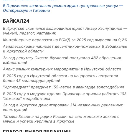
В Горячинске капитально ремонтируют центральные улицы —
Октябрьскую и Гагарина
БАЙКАЛ24
В Иркутске скончался выдающийся юрист Анвар Хаснутдинов —
учёный, педагог, наставник
Контейнерные перевозки на ВСЖД за 2025 год выросли на 9,2%
Авиалесоохрана набирает десантников-пожарных В Забайкалье
и Иркутской области
За год депутату Оксане Жучковой поступило 482 обращения
избирателей
Анонс зимних культурных мероприятий в Иркутской области
В 2025 году в Иркутской области на нацпроекты потратили
более 43 миллиардов рублей
"Иргиредмет" празднует 155-летие в авангарде золотодобычи
В 2025 году в медучреждения Приангарья пришли работать 103
"земских" медработника
За год в Иркутске демонтировали 314 незаконных рекламных
конструкций
Татьяна Лешина на радио России: начало женского хоккея с
мячом и успехи керлинга в Иркутске
ГЛАГОЛ: ВЫБОР РЕДАКЦИИ