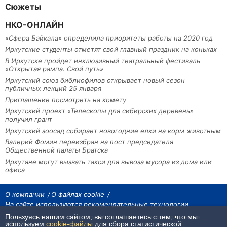
Сюжеты
НКО-ОНЛАЙН
«Сфера Байкала» определила приоритеты работы на 2020 год
Иркутские студенты отметят свой главный праздник на коньках
В Иркутске пройдет инклюзивный театральный фестиваль
«Открытая рампа. Свой путь»
Иркутский союз библиофилов открывает новый сезон
публичных лекций 25 января
Приглашение посмотреть на комету
Иркутский проект «Телескопы для сибирских деревень»
получил грант
Иркутский зоосад собирает новогодние елки на корм животным
Валерий Фомин переизбран на пост председателя
Общественной палаты Братска
Иркутяне могут вызвать такси для вывоза мусора из дома или
офиса
О компании
О файлах cookie
На сайте используются рекомендательные технологии
Пользуясь нашим сайтом, вы соглашаетесь с тем, что мы
На сайте размещаются материалы ИА «Наш Север». Все права охраняются
законом.
используем
cookie-файлы
для сбора статистической