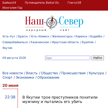
Байкал24
Путеводитель Baikal Go
Глагол38
Монголия Гид
Усть-Кут
Братск
Усть-Илимск
Железногорск
Киренск
Бодайбо
Северобайкальск
Казачинское
Иркутская область
Бурятия
Якутия
09 августа 2026
Все новости
Власть
Общество
Происшествия
Культура
Спорт
Экономика
Образование
20 июня
22:38
В Якутии трое преступников похитили
мужчину и пытались его убить