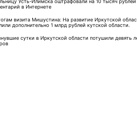
льницу Усть-Илимска оштрафовали на 10 тысяч рублей
ентарий в Интернете
3 фото
4 фото
тогам визита Мишустина: На развитие Иркутской обла
лили дополнительно 1 млрд рублей кутской области.
инувшие сутки в Иркутской области потушили девять 
ров