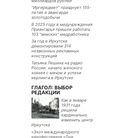
миллиардов рублей
"Иргиредмет" празднует 155-
летие в авангарде
золотодобычи
В 2025 году в медучреждения
Приангарья пришли работать
103 "земских" медработника
За год в Иркутске
демонтировали 314
незаконных рекламных
конструкций
Татьяна Лешина на радио
России: начало женского
хоккея с мячом и успехи
керлинга в Иркутске
ГЛАГОЛ: ВЫБОР
РЕДАКЦИИ
Как в январе
1931 года
решили
кардинально
изменить центр
Иркутска
«Эхо» международного
кинофестиваля «Дни