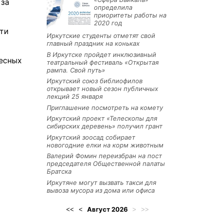
 за
определила
приоритеты работы на
2020 год
сти
Иркутские студенты отметят свой
главный праздник на коньках
В Иркутске пройдет инклюзивный
лесных
театральный фестиваль «Открытая
рампа. Свой путь»
Иркутский союз библиофилов
открывает новый сезон публичных
лекций 25 января
Приглашение посмотреть на комету
Иркутский проект «Телескопы для
сибирских деревень» получил грант
Иркутский зоосад собирает
новогодние елки на корм животным
Валерий Фомин переизбран на пост
председателя Общественной палаты
Братска
Иркутяне могут вызвать такси для
вывоза мусора из дома или офиса
Август
2026
<<
<
>
>>