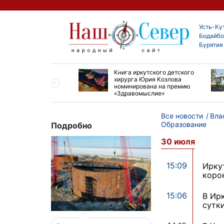
Усть-Ку
Бодайбо
Бурятия
ие забеги и взрослые
Книга иркутского детского
ы большой эстафеты
хирурга Юрия Козлова
олюса»
номинирована на премию
«Здравомыслие»
Все новости
Вла
Образование
Подробно
30 июля
15:09
Ирку
коро
15:06
В Ир
сутк