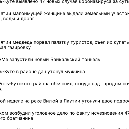
ть-Куте выявлено 47 новых случая коронавируса за сут
рятии малоимущей женщине выдали земельный участок
, воды и дорог
рятии медведь порвал палатку туристов, съел их купат
вал газировку
АМе запустили новый Байкальский тоннель
ть-Куте в районе дач утонул мужчина
Усть-Кутского района объяснил, откуда над городом по
а
той неделе на реке Вилюй в Якутии утонули двое подро
ремшой
Льготный заём в 9
Как стать «Земским
м
миллионов рублей получит
тренером» в Иркутской
ком возбудил уголовное дело по факту исчезновения 4
машиностроительное
области
его братчанина
предприятие из Иркутской
области