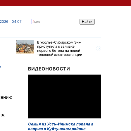
 2026
04:07
В Усолье-Сибирском Эн+
Гендирек
приступила к заливке
авиазаво
первого бетона на новой
трудовом
тепловой электростанции
привет о
ВИДЕОНОВОСТИ
жению
 за
Семья из Усть-Илимска попала в
аварию в Куйтунском районе