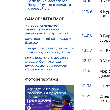
14:19
В Ус
Возведение моста через
Лену в Якутске выходит на
ключевой этап
14:09
В Бу
света
САМОЕ ЧИТАЕМОЕ
Четверо кандидатов
зарегистрированы на
довыборах в Думу Братска
14:03
В Бу
Мужчина погиб на пожаре в
взор
Братске
Два детских сада и две школы
13:57
На Б
хотят объединить в Братске
Книга иркутского детского
13:51
В Ус
хирурга Юрия Козлова
номинирована на премию
«Здравомыслие»
13:41
Мэр 
дымк
Фоторепортажи
11:33
На э
м в 9
Как стать «Земским
Три охотника за че
ублей получит
тренером» в Иркутской
пропали в Киренско
11:22
След
тельное
области
районе
летн
из Иркутской