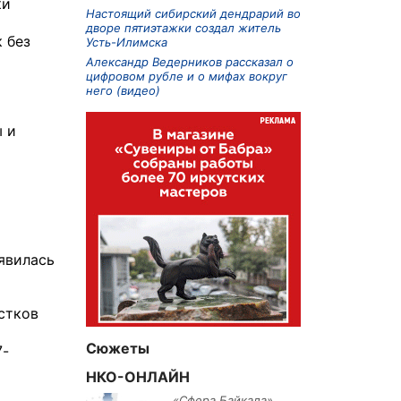
ки
Настоящий сибирский дендрарий во
дворе пятиэтажки создал житель
 без
Усть-Илимска
Александр Ведерников рассказал о
цифровом рубле и о мифах вокруг
него (видео)
ы и
явилась
стков
Сюжеты
7-
НКО-ОНЛАЙН
«Сфера Байкала»