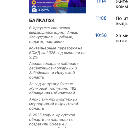
11:14
Жите
комм
4 фото
3 фото
11:08
По и
БАЙКАЛ24
выде
В Иркутске скончался
выдающийся юрист Анвар
10:58
За м
Хаснутдинов — учёный,
пожа
педагог, наставник
Контейнерные перевозки на
ВСЖД за 2025 год выросли на
9,2%
Авиалесоохрана набирает
десантников-пожарных В
Забайкалье и Иркутской
области
За год депутату Оксане
Жучковой поступило 482
обращения избирателей
Анонс зимних культурных
мероприятий в Иркутской
области
В 2025 году в Иркутской
области на нацпроекты
потратили более 43