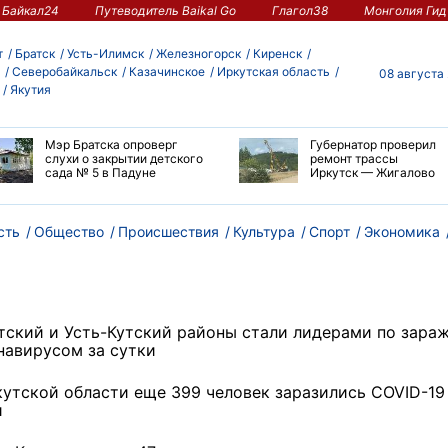
Байкал24
Путеводитель Baikal Go
Глагол38
Монголия Гид
т
Братск
Усть-Илимск
Железногорск
Киренск
Северобайкальск
Казачинское
Иркутская область
08 августа
Якутия
Мэр Братска опроверг
Губернатор проверил
слухи о закрытии детского
ремонт трассы
сада № 5 в Падуне
Иркутск — Жигалово
сть
Общество
Происшествия
Культура
Спорт
Экономика
тский и Усть-Кутский районы стали лидерами по зара
навирусом за сутки
кутской области еще 399 человек заразились COVID-19
и