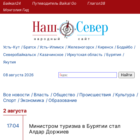
Байкал24
Путеводитель Baikal Go
Глагол38
Монголия Гид
Усть-Кут
Братск
Усть-Илимск
Железногорск
Киренск
Бодайбо
Северобайкальск
Казачинское
Иркутская область
Бурятия
Якутия
08 августа 2026
Все новости
Власть
Общество
Происшествия
Культура
Спорт
Экономика
Образование
2 августа
17:04
Министром туризма в Бурятии стал
Алдар Доржиев