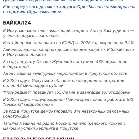
Книга иркутского детского хирурга Юрия Козлова номинирована
на премию «Здравомыслие»
БАЙКАЛ24
В Иркутске скончался выдающийся юрист Анвар Хаснутдинов —
учёный, педагог, наставник
Контейнерные перевозки на ВСЖД за 2025 год выросли на 9,2%
Авиалесоохрана набирает десантников-пожарных В Забайкалье
и Иркутской области
За год депутату Оксане Жучковой поступило 482 обращения
избирателей
Анонс зимних культурных мероприятий в Иркутской области
В 2025 году в Иркутской области на нацпроекты потратили
более 43 миллиардов рублей
"Иргиредмет" празднует 155-летие в авангарде золотодобычи
В 2025 году в медучреждения Приангарья пришли работать 103
"земских" медработника
За год в Иркутске демонтировали 314 незаконных рекламных
конструкций
Татьяна Лешина на радио России: начало женского хоккея с
мячом и успехи керлинга в Иркутске