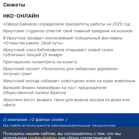
Сюжеты
НКО-ОНЛАЙН
«Сфера Байкала» определила приоритеты работы на 2020 год
Иркутские студенты отметят свой главный праздник на коньках
В Иркутске пройдет инклюзивный театральный фестиваль
«Открытая рампа. Свой путь»
Иркутский союз библиофилов открывает новый сезон
публичных лекций 25 января
Приглашение посмотреть на комету
Иркутский проект «Телескопы для сибирских деревень»
получил грант
Иркутский зоосад собирает новогодние елки на корм животным
Валерий Фомин переизбран на пост председателя
Общественной палаты Братска
Иркутяне могут вызвать такси для вывоза мусора из дома или
офиса
О компании
О файлах cookie
На сайте используются рекомендательные технологии
Пользуясь нашим сайтом, вы соглашаетесь с тем, что мы
На сайте размещаются материалы ИА «Наш Север». Все права охраняются
законом.
используем
cookie-файлы
для сбора статистической