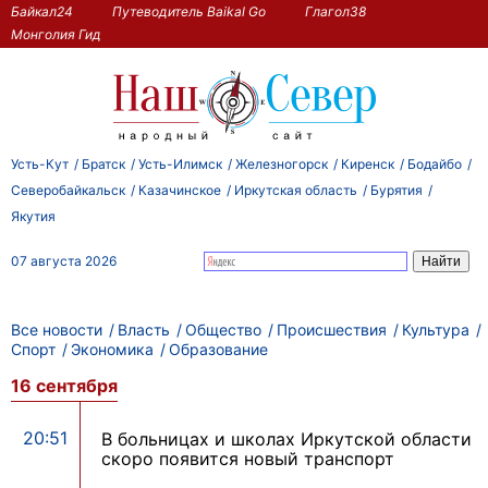
Байкал24
Путеводитель Baikal Go
Глагол38
Монголия Гид
Усть-Кут
Братск
Усть-Илимск
Железногорск
Киренск
Бодайбо
Северобайкальск
Казачинское
Иркутская область
Бурятия
Якутия
07 августа 2026
Все новости
Власть
Общество
Происшествия
Культура
Спорт
Экономика
Образование
16 сентября
20:51
В больницах и школах Иркутской области
скоро появится новый транспорт