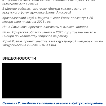
президентских грантов
В Москве работает выставка «Внутри мягкого золота»
иркутского фотохудожника Елены Аносовой
Краеведческий клуб «Иркутск – Форт Росс» презентует 25
января свои планы на 2026 год
Инна Латышева: иркутяне оказались в «мешке холода»
hh.ru: Иркутская область заняла в 2025 году третье место в
Сибири по количеству запросов на работу
Юрий Козлов принял участие в международной конференции по
хирургическим инновациям в США
ВИДЕОНОВОСТИ
Семья из Усть-Илимска попала в аварию в Куйтунском районе