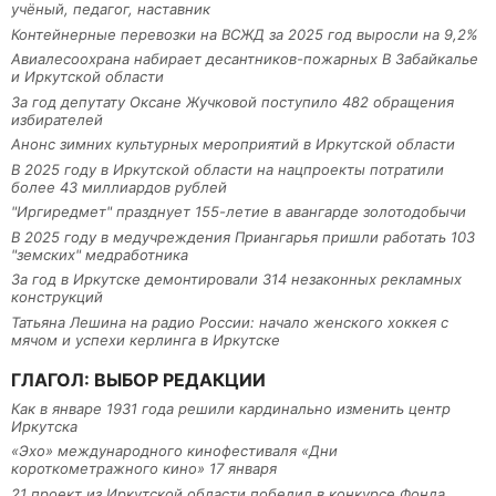
учёный, педагог, наставник
Контейнерные перевозки на ВСЖД за 2025 год выросли на 9,2%
Авиалесоохрана набирает десантников-пожарных В Забайкалье
и Иркутской области
За год депутату Оксане Жучковой поступило 482 обращения
избирателей
Анонс зимних культурных мероприятий в Иркутской области
В 2025 году в Иркутской области на нацпроекты потратили
более 43 миллиардов рублей
"Иргиредмет" празднует 155-летие в авангарде золотодобычи
В 2025 году в медучреждения Приангарья пришли работать 103
"земских" медработника
За год в Иркутске демонтировали 314 незаконных рекламных
конструкций
Татьяна Лешина на радио России: начало женского хоккея с
мячом и успехи керлинга в Иркутске
ГЛАГОЛ: ВЫБОР РЕДАКЦИИ
Как в январе 1931 года решили кардинально изменить центр
Иркутска
«Эхо» международного кинофестиваля «Дни
короткометражного кино» 17 января
21 проект из Иркутской области победил в конкурсе Фонда