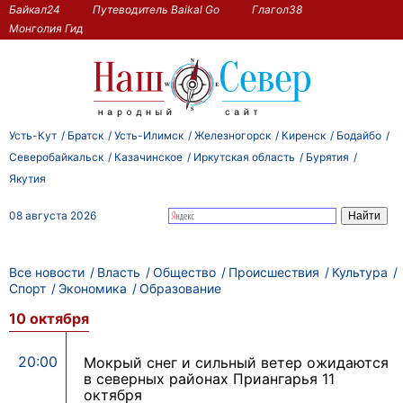
Байкал24
Путеводитель Baikal Go
Глагол38
Монголия Гид
Усть-Кут
Братск
Усть-Илимск
Железногорск
Киренск
Бодайбо
Северобайкальск
Казачинское
Иркутская область
Бурятия
Якутия
08 августа 2026
Все новости
Власть
Общество
Происшествия
Культура
Спорт
Экономика
Образование
10 октября
20:00
Мокрый снег и сильный ветер ожидаются
в северных районах Приангарья 11
октября