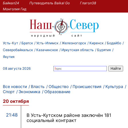
Байкал24
Путеводитель Baikal Go
Глагол38
Монголия Гид
Усть-Кут
Братск
Усть-Илимск
Железногорск
Киренск
Бодайбо
Северобайкальск
Казачинское
Иркутская область
Бурятия
Якутия
08 августа 2026
Все новости
Власть
Общество
Происшествия
Культура
Спорт
Экономика
Образование
20 октября
21:48
В Усть-Кутском районе заключён 181
социальный контракт