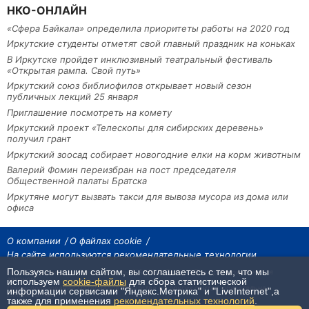
НКО-ОНЛАЙН
«Сфера Байкала» определила приоритеты работы на 2020 год
Иркутские студенты отметят свой главный праздник на коньках
В Иркутске пройдет инклюзивный театральный фестиваль
«Открытая рампа. Свой путь»
Иркутский союз библиофилов открывает новый сезон
публичных лекций 25 января
Приглашение посмотреть на комету
Иркутский проект «Телескопы для сибирских деревень»
получил грант
Иркутский зоосад собирает новогодние елки на корм животным
Валерий Фомин переизбран на пост председателя
Общественной палаты Братска
Иркутяне могут вызвать такси для вывоза мусора из дома или
офиса
О компании
О файлах cookie
На сайте используются рекомендательные технологии
Пользуясь нашим сайтом, вы соглашаетесь с тем, что мы
На сайте размещаются материалы ИА «Наш Север». Все права охраняются
законом.
используем
cookie-файлы
для сбора статистической
При использовании материалов агентства на других сайтах, обязательна
информации сервисами "Яндекс.Метрика" и "LiveInternet",а
гиперссылка.
также для применения
рекомендательных технологий
.