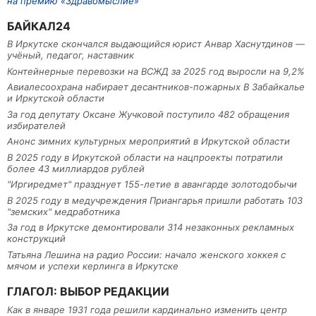
на премию «Здравомыслие»
БАЙКАЛ24
В Иркутске скончался выдающийся юрист Анвар Хаснутдинов —
учёный, педагог, наставник
Контейнерные перевозки на ВСЖД за 2025 год выросли на 9,2%
Авиалесоохрана набирает десантников-пожарных В Забайкалье
и Иркутской области
За год депутату Оксане Жучковой поступило 482 обращения
избирателей
Анонс зимних культурных мероприятий в Иркутской области
В 2025 году в Иркутской области на нацпроекты потратили
более 43 миллиардов рублей
"Иргиредмет" празднует 155-летие в авангарде золотодобычи
В 2025 году в медучреждения Приангарья пришли работать 103
"земских" медработника
За год в Иркутске демонтировали 314 незаконных рекламных
конструкций
Татьяна Лешина на радио России: начало женского хоккея с
мячом и успехи керлинга в Иркутске
ГЛАГОЛ: ВЫБОР РЕДАКЦИИ
Как в январе 1931 года решили кардинально изменить центр