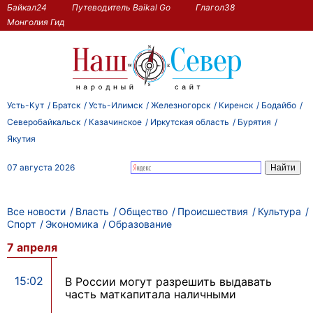
Байкал24
Путеводитель Baikal Go
Глагол38
Монголия Гид
Усть-Кут
Братск
Усть-Илимск
Железногорск
Киренск
Бодайбо
Северобайкальск
Казачинское
Иркутская область
Бурятия
Якутия
07 августа 2026
Все новости
Власть
Общество
Происшествия
Культура
Спорт
Экономика
Образование
7 апреля
15:02
В России могут разрешить выдавать
часть маткапитала наличными