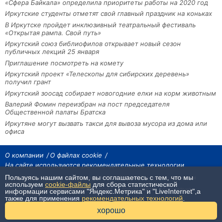
«Сфера Байкала» определила приоритеты работы на 2020 год
Иркутские студенты отметят свой главный праздник на коньках
В Иркутске пройдет инклюзивный театральный фестиваль
«Открытая рампа. Свой путь»
Иркутский союз библиофилов открывает новый сезон
публичных лекций 25 января
Приглашение посмотреть на комету
Иркутский проект «Телескопы для сибирских деревень»
получил грант
Иркутский зоосад собирает новогодние елки на корм животным
Валерий Фомин переизбран на пост председателя
Общественной палаты Братска
Иркутяне могут вызвать такси для вывоза мусора из дома или
офиса
О компании
О файлах cookie
На сайте используются рекомендательные технологии
Пользуясь нашим сайтом, вы соглашаетесь с тем, что мы
На сайте размещаются материалы ИА «Наш Север». Все права охраняются
законом.
используем
cookie-файлы
для сбора статистической
При использовании материалов агентства на других сайтах, обязательна
информации сервисами "Яндекс.Метрика" и "LiveInternet",а
гиперссылка.
также для применения
рекомендательных технологий
.
16+
хорошо