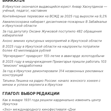
БАЙКАЛ24
В Иркутске скончался выдающийся юрист Анвар Хаснутдинов —
учёный, педагог, наставник
Контейнерные перевозки на ВСЖД за 2025 год выросли на 9,2%
Авиалесоохрана набирает десантников-пожарных В Забайкалье
и Иркутской области
За год депутату Оксане Жучковой поступило 482 обращения
избирателей
Анонс зимних культурных мероприятий в Иркутской области
В 2025 году в Иркутской области на нацпроекты потратили
более 43 миллиардов рублей
"Иргиредмет" празднует 155-летие в авангарде золотодобычи
В 2025 году в медучреждения Приангарья пришли работать 103
"земских" медработника
За год в Иркутске демонтировали 314 незаконных рекламных
конструкций
Татьяна Лешина на радио России: начало женского хоккея с
мячом и успехи керлинга в Иркутске
ГЛАГОЛ: ВЫБОР РЕДАКЦИИ
Как в январе 1931 года решили кардинально изменить центр
Иркутска
«Эхо» международного кинофестиваля «Дни